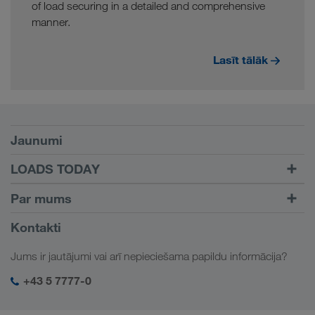
of load securing in a detailed and comprehensive
manner.
Lasīt tālāk
Nosacījumi
Jaunumi
TRUCK BUDDY
LOADS TODAY
Atrast kravu ar
Pieslēgšanās
Par mums
LOADS TODAY
Uzzināt vairāk
Informācija par uzņēmumu
Kontakti
Sociālā atbildība
Jums ir jautājumi vai arī nepieciešama papildu informācija?
SHEQ-Management
+43 5 7777-0