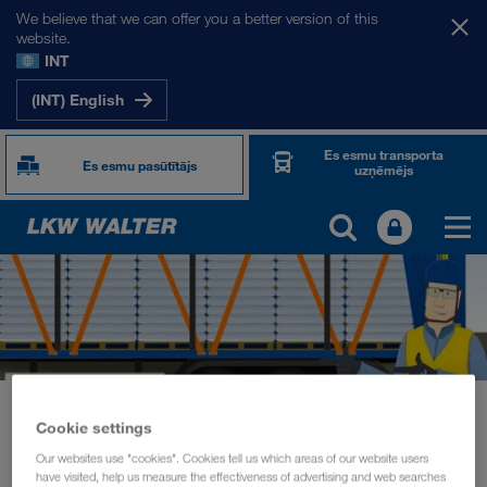
We believe that we can offer you a better version of this
website.
INT
(INT) English
Es esmu transporta
Es esmu pasūtītājs
uzņēmējs
Jaunumi
Autovadītāju apmācība tiešsaistē
Cookie settings
INFORMĀCIJA
jūnijs 2020
Our websites use "cookies". Cookies tell us which areas of our website users
have visited, help us measure the effectiveness of advertising and web searches