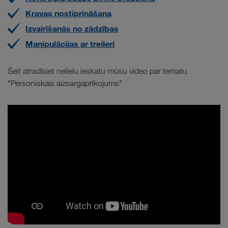
Kravas nostiprināšana
Izvairīšanās no zādzības
Manipulācijas ar treileri
Šeit atradīsiet nelielu ieskatu mūsu video par tematu
"Personiskais aizsargaprīkojums"