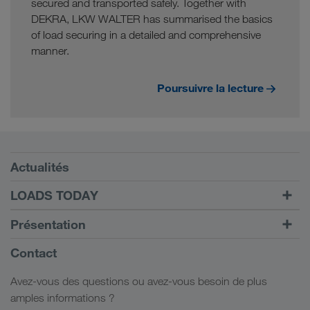
secured and transported safely. Together with
DEKRA, LKW WALTER has summarised the basics
of load securing in a detailed and comprehensive
manner.
Poursuivre la lecture
Conditions requises
Actualités
TRUCK BUDDY
LOADS TODAY
Trouver un frêt avec
Vers la connexion
Présentation
LOADS TODAY
En savoir plus
Informations générales
Contact
Responsabilité sociale
Avez-vous des questions ou avez-vous besoin de plus
Management SHEQ
amples informations ?