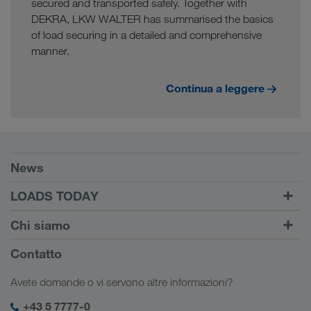
secured and transported safely. Together with
DEKRA, LKW WALTER has summarised the basics
of load securing in a detailed and comprehensive
manner.
Continua a leggere
Requisiti
News
TRUCK BUDDY
LOADS TODAY
Trova carico con
Login
Chi siamo
LOADS TODAY
Scopri di più
Informazioni sulla società
Contatto
Responsabilità sociale
Avete domande o vi servono altre informazioni?
SHEQ-Management
+43 5 7777-0