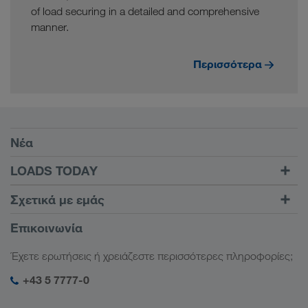
of load securing in a detailed and comprehensive
manner.
Περισσότερα
Προϋποθέσεις
Νέα
TRUCK BUDDY
LOADS TODAY
Βρείτε φορτίο με το
Σύνδεση
Σχετικά με εμάς
LOADS TODAY
Μάθετε περισσότερα
Πληροφορίες της εταιρείας
Επικοινωνία
Κοινωνική ευθύνη
Έχετε ερωτήσεις ή χρειάζεστε περισσότερες πληροφορίες;
Διαχείριση SHEQ
+43 5 7777-0