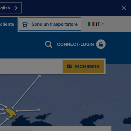
nglish
IT
cliente
Sono un trasportatore
CONNECT-LOGIN
RICHIESTA