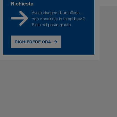
Richiesta
Avete bisogno di un'offerta
non vincolante in tempi brevi?
Siete nel posto giusto.
RICHIEDERE ORA