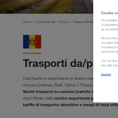
Cookie s
Our websites 
Home
I nostri mercati
Europa
Trasporti Moldavia (Spedizione)
of advertisin
as our adverti
We and third-
you agree th
Compared to E
access this d
Trasporti da/per la
You can find f
time with fut
Imprint
Carichiamo e scarichiamo le Vostre merci in ogni local
che sia Chisinau, Balti, Cahul o Tiraspol. Lo spediz
Vostri trasporti su camion (carichi completi) dall
nostra esperienza pluriennale nei
Approfittate della
tariffe di trasporto attrattive e tempi di resa ott