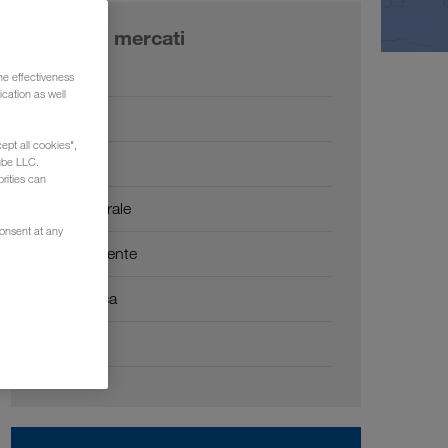
I nostri mercati
Europa
he effectiveness
cation as well
Russia
ept all cookies",
Caucaso
ube LLC.
rities can
Asia Centrale
consent at any
Medio Oriente
Nord Africa
Cina