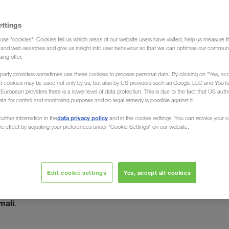
ettings
use "cookies". Cookies tell us which areas of our website users have visited, help us measure t
g and web searches and give us insight into user behaviour so that we can optimise our communi
sing offer.
party providers sometimes use these cookies to process personal data. By clicking on "Yes, acc
at cookies may be used not only by us, but also by US providers such as Google LLC and YouT
uropean providers there is a lower level of data protection. This is due to the fact that US autho
ata for control and monitoring purposes and no legal remedy is possible against it.
 Moldavia
data privacy policy
urther information in the
and in the cookie settings. You can revoke your 
ure effect by adjusting your preferences under "Cookie Settings" on our website.
ità dello stato senza sbocchi dell'Europa sud-orientale,
i
ioniere LKW WALTER, il Trasportatore Europeo, organizza
Edit cookie settings
Yes, accept all cookies
'intera Moldavia in tutti i paesi europei
, e ritorno.
 trasporti dell'Europa dell'est
. Ad esempio attraverso
imali
.