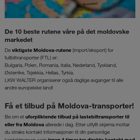
De 10 beste rutene våre på det moldovske
markedet
viktigste Moldova-rutene
De
(import/eksport) for
fullbiltransporter (FTL) er:
Bulgaria, Polen, Romania, Italia, Nederland, Tyskland,
Østerrike, Tsjekkia, Hellas, Tyrkia.
LKW WALTER organiserer også daglige avganger til alle
andre europeiske land!
Få et tilbud på Moldova-transporter!
uforpliktende tilbud på lastebiltransporter til
Be om et
eller fra Moldova
allerede i dag. Etter utfyllt skjema mottar
du straks kontakt informasjonen til din personlige
innen 4 timer tar direkte kontakt med
kontaktperson som