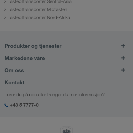
Lastebiltransporter Sentral-Asia
Lastebiltransporter Midtøsten
Lastebiltransporter Nord-Afrika
Produkter og tjenester
Veitransport
Markedene våre
Kombinert trafikk
Europa
Om oss
Kundeportalen CONNECT
Russland
Firmainformasjon
Kontakt
Digitale løsninger
Kaukasus
Stillinger & karriere
Bransjeløsninger
Lurer du på noe eller trenger du mer informasjon?
Sentral-Asia
Sosialt ansvar
Min LKW WALTER login
Midtøsten
+43 5 7777-0
HMS & kvalitetssikring
Nord-Afrika