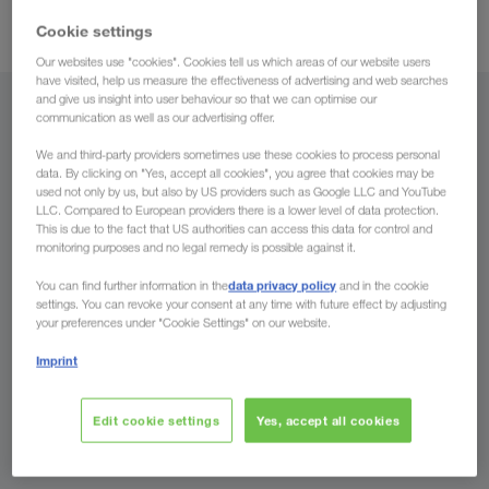
gunstige fraktrater og optimale transittider
.
Cookie settings
Our websites use "cookies". Cookies tell us which areas of our website users
have visited, help us measure the effectiveness of advertising and web searches
and give us insight into user behaviour so that we can optimise our
Fra
communication as well as our advertising offer.
We and third-party providers sometimes use these cookies to process personal
Norge
data. By clicking on "Yes, accept all cookies", you agree that cookies may be
used not only by us, but also by US providers such as Google LLC and YouTube
LLC. Compared to European providers there is a lower level of data protection.
This is due to the fact that US authorities can access this data for control and
monitoring purposes and no legal remedy is possible against it.
Til
data privacy policy
You can find further information in the
and in the cookie
settings. You can revoke your consent at any time with future effect by adjusting
Land
your preferences under "Cookie Settings" on our website.
Imprint
Edit cookie settings
Yes, accept all cookies
Spør oss nå