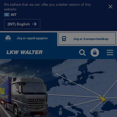
We believe that we can offer you a better version of this
website.
INT
(INT) English
Jeg er oppdragsgiver
Jeg er transportselskap
MARKEDENE VÅRE
Europa
Sentral-Asia
Russland