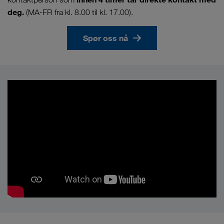
deg.
(MA-FR fra kl. 8.00 til kl. 17.00).
Spør oss nå