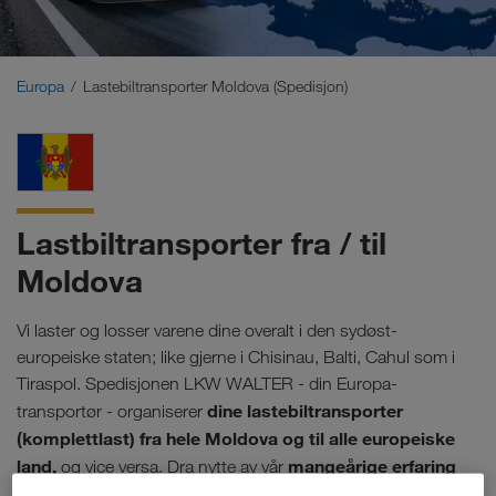
Midtøsten
Kaukasus
Europa
Lastebiltransporter Moldova (Spedisjon)
Nord-Afrika
Lastbiltransporter fra / til
Moldova
Vi laster og losser varene dine overalt i den sydøst-
europeiske staten; like gjerne i Chisinau, Balti, Cahul som i
Tiraspol. Spedisjonen LKW WALTER - din Europa-
dine lastebiltransporter
transportør - organiserer
(komplettlast) fra hele Moldova og til alle europeiske
land,
mangeårige erfaring
og vice versa. Dra nytte av vår
med transporter til Øst-Europa
. For eksempel med