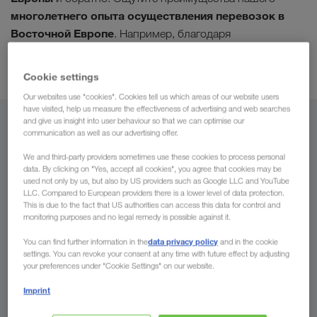
многолетнего опыта осуществления перевозок в
Восточной Европе
. Например, благодаря
привлекательным фрахтовым ставкам и
оптимальным срокам осуществления перевозки
.
Cookie settings
Our websites use "cookies". Cookies tell us which areas of our website users
have visited, help us measure the effectiveness of advertising and web searches
and give us insight into user behaviour so that we can optimise our
Из
communication as well as our advertising offer.
We and third-party providers sometimes use these cookies to process personal
Киргизстан
data. By clicking on "Yes, accept all cookies", you agree that cookies may be
used not only by us, but also by US providers such as Google LLC and YouTube
LLC. Compared to European providers there is a lower level of data protection.
This is due to the fact that US authorities can access this data for control and
monitoring purposes and no legal remedy is possible against it.
В
data privacy policy
You can find further information in the
and in the cookie
settings. You can revoke your consent at any time with future effect by adjusting
Страна
your preferences under "Cookie Settings" on our website.
Imprint