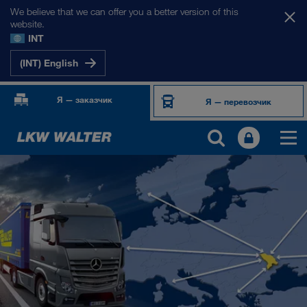
We believe that we can offer you a better version of this
website.
INT
(INT) English
Я — заказчик
Я — перевозчик
НАШИ РЫНКИ
Европа
Центральная Азия
Россия