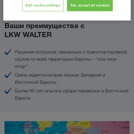
Сделать запрос
Edit cookie settings
Yes, accept all cookies
Ваши преимущества с
LKW WALTER
Решение вопросов, связанных с транспортировкой
грузов по всей территории Европы – "one-stop-
shop"
Связь ведется на всех языках Западной и
Восточной Европы
Более 60 лет опыта в сфере перевозок в Восточной
Европе