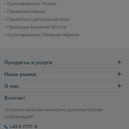
Грузоперевозки Россия
Перевозки Кавказ
Перевозки Центральная Азия
Перевозки Ближний Восток
Грузоперевозки Северная Африка
Продукты и услуги
Автомобильные перевозки
Наши рынки
Комбинированные перевозки
Европа
О нас
Клиентский портал CONNECT
Россия
Информация о компании
Контакт
Цифровые решения
Кавказ
Работа и карьера
Отрасли
Остались вопросы или нужна дополнительная
Центральная Азия
Социальная ответственность
Мой вход в систему LKW WALTER
информация?
Ближний Восток
Менеджмент SHEQ
+43 5 7777-0
Северная Африка