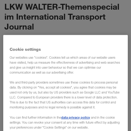
LKW WALTER-Themenspecial
im International Transport
Journal
Die aktuelle Ausgabe des International Transport
Journals befasst sich umfassend mit dem Ausbau des
Cookie settings
Intermodal-Netzwerks bei LKW WALTER. Dieser ist
Our websites use "cookies". Cookies tell us which areas of our website users
gemeinsam mit der Marke „GREEN transport” ein
have visited, help us measure the effectiveness of advertising and web searches
and give us insight into user behaviour so that we can optimise our
etablierter Bestandteil unserer langfristigen Strategie.
communication as well as our advertising offer.
Lesen Sie, welche Herausforderungen und Chancen
We and third-party providers sometimes use these cookies to process personal
diese Ausrichtung mit sich bringt.
data. By clicking on "Yes, accept all cookies", you agree that cookies may be
used not only by us, but also by US providers such as Google LLC and YouTube
Im Zuge seiner intermodalen Aktivitäten entwickelt
LLC. Compared to European providers there is a lower level of data protection.
LKW WALTER beinahe halbjährlich neue Produkte. Dabei
This is due to the fact that US authorities can access this data for control and
monitoring purposes and no legal remedy is possible against it.
handelt es sich einerseits um neue Routen, andererseits geht
es um die Steigerung der Frequenz, z.B. um die Kapazitäten
data privacy policy
You can find further information in the
and in the cookie
settings. You can revoke your consent at any time with future effect by adjusting
auf bestehenden Routen/Relationen zu erhöhen und die
your preferences under "Cookie Settings" on our website.
Transitzeiten zu optimieren. Zusätzlich wird bis zum 100-