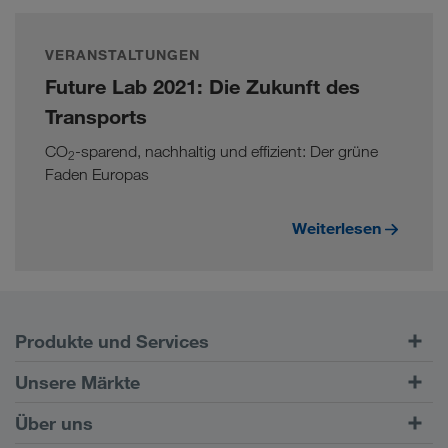
VERANSTALTUNGEN
Future Lab 2021: Die Zukunft des
Transports
CO
-sparend, nachhaltig und effizient: Der grüne
2
Faden Europas
Weiterlesen
Produkte und Services
Straßentransporte
Unsere Märkte
Kombinierter Verkehr
Europa
Über uns
Kundenportal CONNECT
Russland