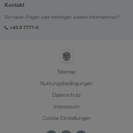
Firmeninformation
Kontakt
Digitale Lösungen
Kaukasus
Jobs & Karriere
Branchenlösungen
Sie haben Fragen oder benötigen weitere Informationen?
Zentralasien
Soziale Verantwortung
Mein LKW WALTER Login
Naher Osten
+43 5 7777-0
SHEQ-Management
Nordafrika
Sitemap
Nutzungsbedingungen
Datenschutz
Impressum
Cookie Einstellungen