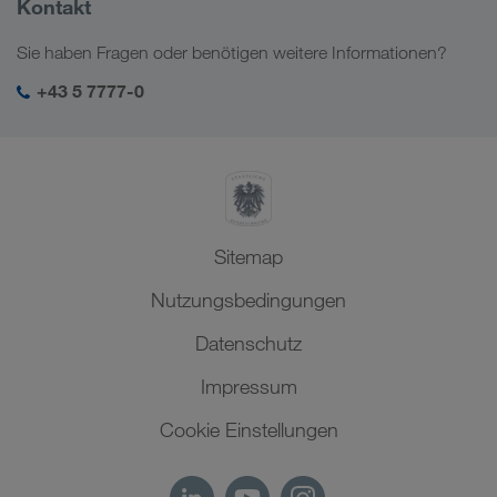
Kontakt
Digitale Lösungen
Kaukasus
Jobs & Karriere
Branchenlösungen
Sie haben Fragen oder benötigen weitere Informationen?
Zentralasien
Soziale Verantwortung
Mein LKW WALTER Login
Naher Osten
+43 5 7777-0
SHEQ-Management
Nordafrika
Sitemap
Nutzungsbedingungen
Datenschutz
Impressum
Cookie Einstellungen