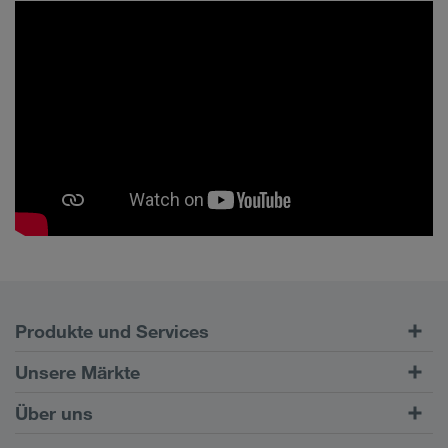
Produkte und Services
Straßentransporte
Unsere Märkte
Kombinierter Verkehr
Europa
Über uns
Kundenportal CONNECT
Russland
Firmeninformation