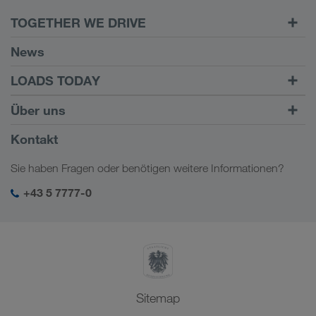
TOGETHER WE DRIVE
WE LOAD
News
Voraussetzungen
LOADS TODAY
Carrier Services
Fracht finden mit
Zum Login
Über uns
Onboarding
LOADS TODAY
Mehr erfahren
Firmeninformation
Kontakt
Soziale Verantwortung
Sie haben Fragen oder benötigen weitere Informationen?
SHEQ-Management
+43 5 7777-0
Sitemap