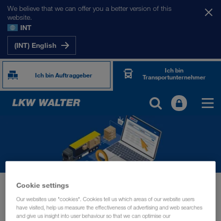
We believe that we can offer you a better version of this
website.
INT
(INT) English
Ich bin
Ich bin Auftraggeber
Transportunternehmer
Cookie settings
News
Ladung kaufen mit einem Mausklick
Our websites use "cookies". Cookies tell us which areas of our website users
INFORMATIONEN
Oktober 2022
have visited, help us measure the effectiveness of advertising and web searches
and give us insight into user behaviour so that we can optimise our