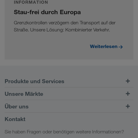
INFORMATION
Stau-frei durch Europa
Grenzkontrollen verzögern den Transport auf der
Straße. Unsere Lösung: Kombinierter Verkehr.
Weiterlesen
Produkte und Services
Straßentransporte
Unsere Märkte
Kombinierter Verkehr
Europa
Über uns
Kundenportal CONNECT
Russland
Firmeninformation
Kontakt
Digitale Lösungen
Kaukasus
Jobs & Karriere
Branchenlösungen
Sie haben Fragen oder benötigen weitere Informationen?
Zentralasien
Soziale Verantwortung
Mein LKW WALTER Login