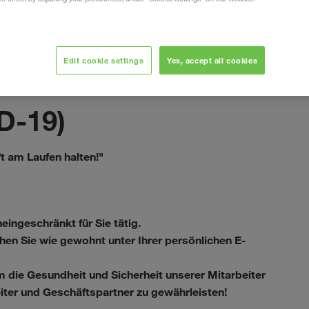
Edit cookie settings
Yes, accept all cookies
September 2020
D-19)
t am Laufen halten!"
ngeschränkt für Sie tätig.
chen Sie wie gewohnt unter Ihrer persönlichen E-
 die Gesundheit und Sicherheit unserer Mitarbeiter
iter und Geschäftspartner zu gewährleisten!