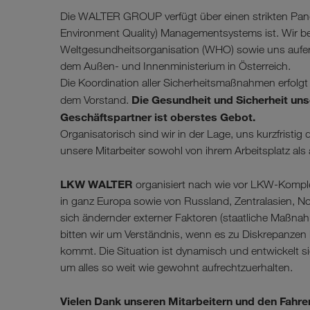
Die WALTER GROUP verfügt über einen strikten Pande
Environment Quality) Managementsystems ist. Wir befo
Weltgesundheitsorganisation (WHO) sowie uns aufer
dem Außen- und Innenministerium in Österreich.
Die Koordination aller Sicherheitsmaßnahmen erfol
Die Gesundheit und Sicherheit uns
dem Vorstand.
Geschäftspartner ist oberstes Gebot.
Organisatorisch sind wir in der Lage, uns kurzfristi
unsere Mitarbeiter sowohl von ihrem Arbeitsplatz als
LKW WALTER
organisiert nach wie vor LKW-Komple
in ganz Europa sowie von Russland, Zentralasien, No
sich ändernder externer Faktoren (staatliche Maßna
bitten wir um Verständnis, wenn es zu Diskrepanzen b
kommt. Die Situation ist dynamisch und entwickelt s
um alles so weit wie gewohnt aufrechtzuerhalten.
Vielen Dank unseren Mitarbeitern und den Fahrer