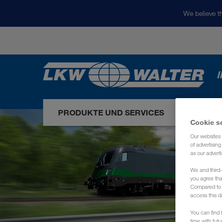
We believe th
I
PRODUKTE UND SERVICES
UNSER
Cookie s
Our websites 
of advertisin
as our adverti
We and third-
you agree th
Compared to E
access this d
You can find f
time with fut