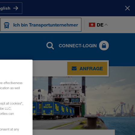
nglish
DE
Ich bin Transportunternehmer
CONNECT-LOGIN
KT
ANFRAGE
he effectiveness
cation as well
ept all cookies",
ube LLC.
rities can
consent at any