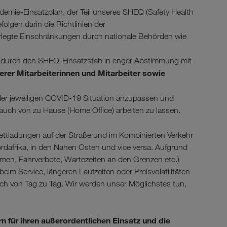
mie-Einsatzplan, der Teil unseres SHEQ (Safety Health
lgen darin die Richtlinien der
legte Einschränkungen durch nationale Behörden wie
gt durch den SHEQ-Einsatzstab in enger Abstimmung mit
erer Mitarbeiterinnen und Mitarbeiter sowie
g der jeweiligen COVID-19 Situation anzupassen und
 auch von zu Hause (Home Office) arbeiten zu lassen.
ttladungen auf der Straße und im Kombinierten Verkehr
rdafrika, in den Nahen Osten und vice versa. Aufgrund
hmen, Fahrverbote, Wartezeiten an den Grenzen etc.)
eim Service, längeren Laufzeiten oder Preisvolatilitäten
ich von Tag zu Tag. Wir werden unser Möglichstes tun,
n für ihren außerordentlichen Einsatz und die