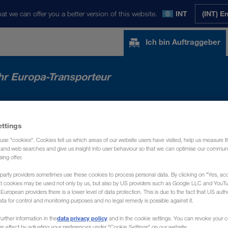
at we can offer you a better version of this website.
INT
(INT) E
Ich bin Auftraggeber
hr Europa-Transporteur
E MÄRKTE
NEWS
ÜBER UNS
KONTA
ettings
use "cookies". Cookies tell us which areas of our website users have visited, help us measure t
g and web searches and give us insight into user behaviour so that we can optimise our communi
sing offer.
party providers sometimes use these cookies to process personal data. By clicking on "Yes, acc
at cookies may be used not only by us, but also by US providers such as Google LLC and YouT
uropean providers there is a lower level of data protection. This is due to the fact that US autho
ata for control and monitoring purposes and no legal remedy is possible against it.
data privacy policy
urther information in the
and in the cookie settings. You can revoke your 
ure effect by adjusting your preferences under "Cookie Settings" on our website.