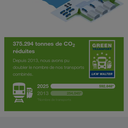
375.294 tonnes de CO
2
réduites
Depuis 2013, nous avons pu
doubler le nombre de nos transports
combinés.
2025
592.848*
2013
254,045*
*Nombre de transports