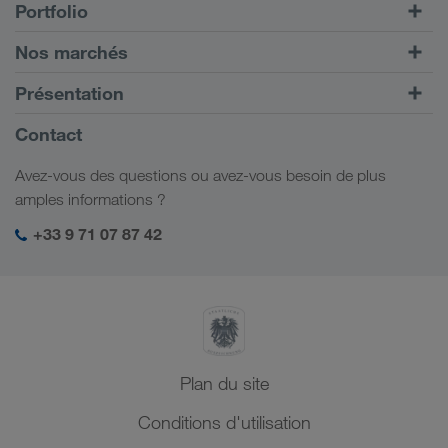
Portfolio
Transports routiers
Nos marchés
Transport intermodal
Europe
Présentation
Portail client CONNECT
Russie
Informations générales
Contact
Solutions numériques
Caucase
Emplois et carrière
Solutions par branche
Avez-vous des questions ou avez-vous besoin de plus
Asie Centrale
Responsabilité sociale
Mon espace de connexion LKW WALTER
amples informations ?
Moyen-Orient
Management SHEQ
+33 9 71 07 87 42
Afrique du Nord
Plan du site
Conditions d'utilisation