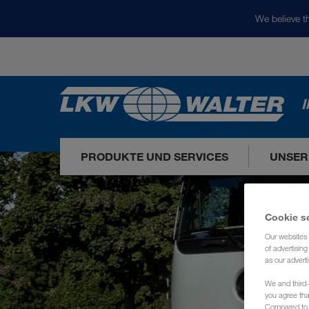
We believe th
I
PRODUKTE UND SERVICES
UNSER
Cookie s
Our websites 
of advertisin
as our adverti
We and third-
you agree th
Compared to E