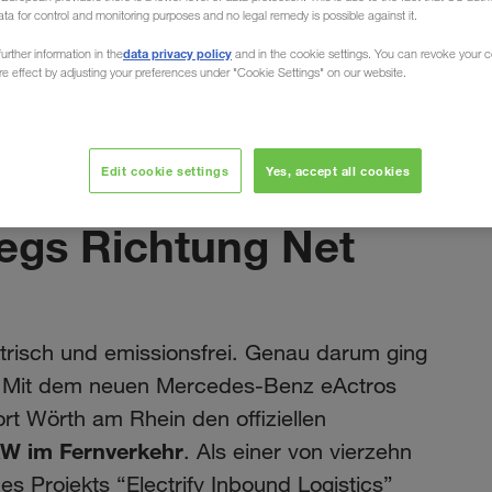
ata for control and monitoring purposes and no legal remedy is possible against it.
data privacy policy
urther information in the
and in the cookie settings. You can revoke your 
ure effect by adjusting your preferences under "Cookie Settings" on our website.
Juli 2025
Edit cookie settings
Yes, accept all cookies
er Daimler
wegs Richtung Net
ektrisch und emissionsfrei. Genau darum ging
k: Mit dem neuen Mercedes-Benz eActros
t Wörth am Rhein den offiziellen
KW im Fernverkehr
. Als einer von vierzehn
s Projekts “Electrify Inbound Logistics”