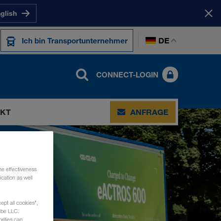
nglish
DE
Ich bin Transportunternehmer
CONNECT-LOGIN
KT
ANFRAGE
he effectiveness
cation as well
ept all cookies",
ube LLC.
rities can