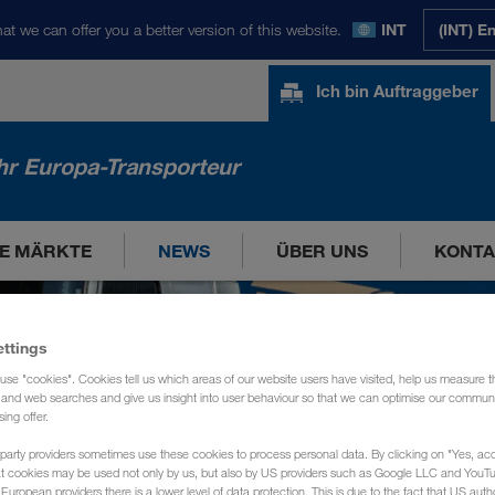
at we can offer you a better version of this website.
INT
(INT) E
Ich bin Auftraggeber
hr Europa-Transporteur
E MÄRKTE
NEWS
ÜBER UNS
KONTA
ettings
use "cookies". Cookies tell us which areas of our website users have visited, help us measure t
g and web searches and give us insight into user behaviour so that we can optimise our communi
sing offer.
party providers sometimes use these cookies to process personal data. By clicking on "Yes, acc
at cookies may be used not only by us, but also by US providers such as Google LLC and YouT
uropean providers there is a lower level of data protection. This is due to the fact that US autho