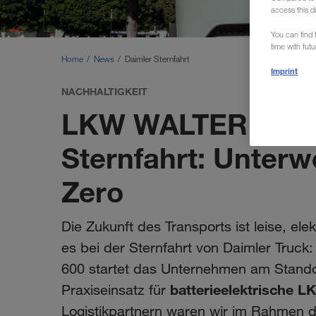
access this d
You can find f
time with fut
Home
News
Daimler Sternfahrt
Imprint
NACHHALTIGKEIT
LKW WALTER bei d
Sternfahrt: Unter
Zero
Die Zukunft des Transports ist leise, el
es bei der Sternfahrt von Daimler Truc
600 startet das Unternehmen am Standor
batterieelektrische L
Praxiseinsatz für
Logistikpartnern waren wir im Rahmen de