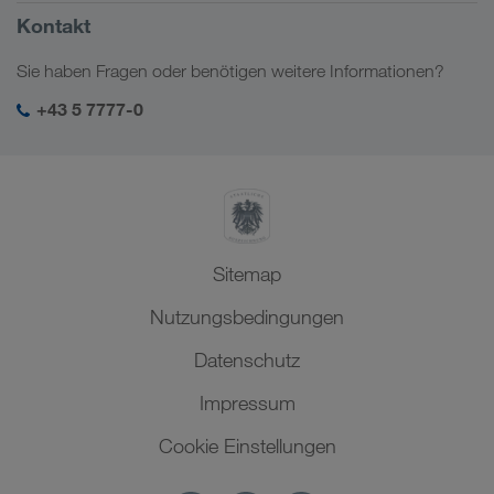
Russland
Firmeninformation
Kontakt
Digitale Lösungen
Kaukasus
Jobs & Karriere
Branchenlösungen
Sie haben Fragen oder benötigen weitere Informationen?
Zentralasien
Soziale Verantwortung
Mein LKW WALTER Login
Naher Osten
+43 5 7777-0
SHEQ-Management
Nordafrika
Sitemap
Nutzungsbedingungen
Datenschutz
Impressum
Cookie Einstellungen