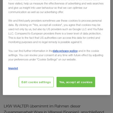
have visited, help us measure the effectiveness of advertising and web searches
Sternfahrt: Unterwegs
and give us insight into user behaviour so that we can optimise our
communication as well as our advertising offer.
Richtung Net Zero
We and third-party providers sometimes use these cookies to process personal
data. By clicking on "Yes, accept all cookies", you agree that cookies may be
Die Zukunft des Transports ist leise, elektrisch und
used not only by us, but also by US providers such as Google LLC and YouTube
emissionsfrei. Genau darum ging es bei der
LLC. Compared to European providers there is a lower level of data protection.
This is due to the fact that US authorities can access this data for control and
Sternfahrt von Daimler Truck: Mit dem neuen
monitoring purposes and no legal remedy is possible against it.
Mercedes-Benz eActros 600 startet das
data privacy policy
You can find further information in the
and in the cookie
Unternehmen am Standort Wörth am Rhein den
settings. You can revoke your consent at any time with future effect by adjusting
offiziellen Praxiseinsatz für
batterieelektrische
your preferences under "Cookie Settings" on our website.
LKW im Fernverkehr
. Als einer von vierzehn
Imprint
Logistikpartnern waren wir im Rahmen des Projekts
“Electrify Inbound Logistics” mit dem Ziel, die
Edit cookie settings
Yes, accept all cookies
Zulieferlogistik der Daimler-Werke vollständig zu
elektrifizieren, mit dabei.
LKW WALTER übernimmt im Rahmen dieser
Zusammenarbeit Ware in Villarreal (Spanien), anschließend