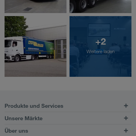
+2
Weitere laden
Produkte und Services
Straßentransporte
Unsere Märkte
Kombinierter Verkehr
Europa
Über uns
Kundenportal CONNECT