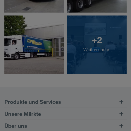
+2
Weitere laden
Produkte und Services
Straßentransporte
Unsere Märkte
Kombinierter Verkehr
Europa
Über uns
Kundenportal CONNECT