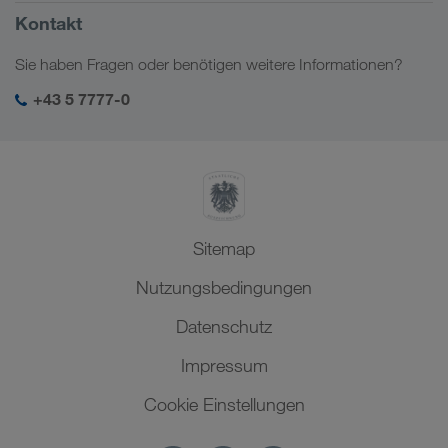
Russland
Firmeninformation
Kontakt
Digitale Lösungen
Kaukasus
Jobs & Karriere
Branchenlösungen
Sie haben Fragen oder benötigen weitere Informationen?
Zentralasien
Soziale Verantwortung
Mein LKW WALTER Login
Naher Osten
+43 5 7777-0
SHEQ-Management
Nordafrika
Sitemap
Nutzungsbedingungen
Datenschutz
Impressum
Cookie Einstellungen