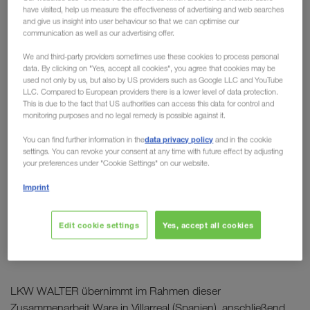
have visited, help us measure the effectiveness of advertising and web searches
Sternfahrt: Unterwegs
and give us insight into user behaviour so that we can optimise our
communication as well as our advertising offer.
Richtung Net Zero
We and third-party providers sometimes use these cookies to process personal
data. By clicking on "Yes, accept all cookies", you agree that cookies may be
Die Zukunft des Transports ist leise, elektrisch und
used not only by us, but also by US providers such as Google LLC and YouTube
emissionsfrei. Genau darum ging es bei der
LLC. Compared to European providers there is a lower level of data protection.
This is due to the fact that US authorities can access this data for control and
Sternfahrt von Daimler Truck: Mit dem neuen
monitoring purposes and no legal remedy is possible against it.
Mercedes-Benz eActros 600 startet das
data privacy policy
You can find further information in the
and in the cookie
Unternehmen am Standort Wörth am Rhein den
settings. You can revoke your consent at any time with future effect by adjusting
offiziellen Praxiseinsatz für
batterieelektrische
your preferences under "Cookie Settings" on our website.
LKW im Fernverkehr
. Als einer von vierzehn
Imprint
Logistikpartnern waren wir im Rahmen des Projekts
“Electrify Inbound Logistics” mit dem Ziel, die
Edit cookie settings
Yes, accept all cookies
Zulieferlogistik der Daimler-Werke vollständig zu
elektrifizieren, mit dabei.
LKW WALTER übernimmt im Rahmen dieser
Zusammenarbeit Ware in Villarreal (Spanien), anschließend