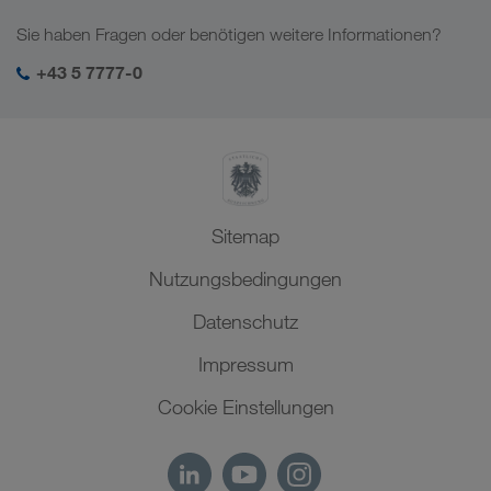
Kaukasus
Jobs & Karriere
Branchenlösungen
Sie haben Fragen oder benötigen weitere Informationen?
Zentralasien
Soziale Verantwortung
Mein LKW WALTER Login
Naher Osten
+43 5 7777-0
SHEQ-Management
Nordafrika
Sitemap
Nutzungsbedingungen
Datenschutz
Impressum
Cookie Einstellungen