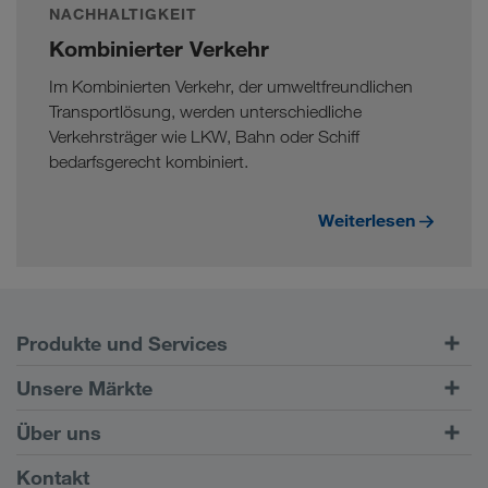
NACHHALTIGKEIT
Kombinierter Verkehr
Im Kombinierten Verkehr, der umweltfreundlichen
Transportlösung, werden unterschiedliche
Verkehrsträger wie LKW, Bahn oder Schiff
bedarfsgerecht kombiniert.
Weiterlesen
Produkte und Services
Straßentransporte
Unsere Märkte
Kombinierter Verkehr
Europa
Über uns
Kundenportal CONNECT
Russland
Firmeninformation
Kontakt
Digitale Lösungen