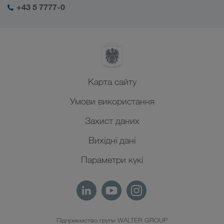
Близький Схід
+43 5 7777-0
Менеджмент SHEQ
Північна Африка
Карта сайту
Умови використання
Захист даних
Вихідні дані
Параметри кукі
Підприємство групи WALTER GROUP