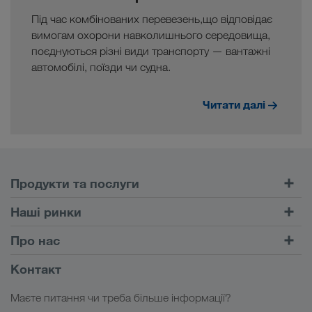
Під час комбінованих перевезень,що відповідає
вимогам охорони навколишнього середовища,
поєднуються різні види транспорту — вантажні
автомобілі, поїзди чи судна.
Читати далі
Продукти та послуги
Автомобільні перевезення
Наші ринки
Комбіновані перевезення
Європа
Про нас
Портал клієнта CONNECT
Росія
Інформація про фірму
Контакт
Цифрові рішення
Кавказ
Робота і кар'єра
Галузеві рішення
Маєте питання чи треба більше інформації?
Центральна Азія
Соціальна відповідальність
Мій вхід у систему LKW WALTER