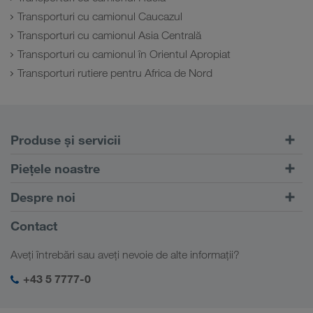
Transporturi cu camionul Caucazul
Transporturi cu camionul Asia Centrală
Transporturi cu camionul în Orientul Apropiat
Transporturi rutiere pentru Africa de Nord
Produse și servicii
Transport rutier
Piețele noastre
Transport intermodal
Europa
Despre noi
Portalul pentru clienți CONNECT
Rusia
Informații despre firma noastră
Contact
Soluții digitale
Caucaz
Locuri de muncă & carieră
Soluții în funcție de domeniul de activitate
Aveți întrebări sau aveți nevoie de alte informații?
Asia Centrală
Responsabilitate socială
Autentificarea mea în LKW WALTER
Orientul Mijlociu
+43 5 7777-0
Management SHEQ
Africa de Nord