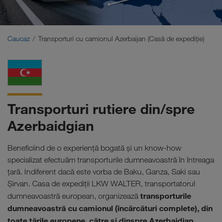
Orientul Mijlociu
Caucaz
Caucaz
Transporturi cu camionul Azerbaijan (Casă de expediţie)
Africa de Nord
Transporturi rutiere din/spre
Azerbaidgian
Beneficiind de o experiență bogată și un know-how
specializat efectuăm transporturile dumneavoastră în întreaga
țară. Indiferent dacă este vorba de Baku, Ganza, Saki sau
Şirvan. Casa de expediţii LKW WALTER, transportatorul
transporturile
dumneavoastră european, organizează
dumneavoastră cu camionul (încărcături complete), din
toate ţările europene, către şi dinspre Azerbaidjan.