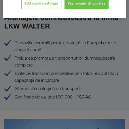
Edit cookie settings
Yes, accept all cookies
Avantajele dumneavoastră la firma
LKW WALTER
Dispoziţie centrală pentru toate ţările Europei dintr-o
singură sursă.
Preluarea promptă a transporturilor dumneavoastră
complete
Tarife de transport competitive prin folosirea optimă a
capacităţii de încărcare
Alternativă ecologică de transport
Certificate de calitate ISO 9001 / SQAS