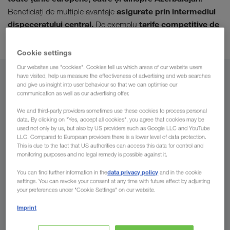
asigurate prin intermediul
Beneficiați de multiple avantaje
dispeceratului central.
tarife competitive de
De exemplu
transport ca urmare a unei încărcări maxime.
Cookie settings
Our websites use "cookies". Cookies tell us which areas of our website users
have visited, help us measure the effectiveness of advertising and web searches
Din
and give us insight into user behaviour so that we can optimise our
communication as well as our advertising offer.
România
We and third-party providers sometimes use these cookies to process personal
data. By clicking on "Yes, accept all cookies", you agree that cookies may be
used not only by us, but also by US providers such as Google LLC and YouTube
LLC. Compared to European providers there is a lower level of data protection.
This is due to the fact that US authorities can access this data for control and
Spre
monitoring purposes and no legal remedy is possible against it.
data privacy policy
Țara
You can find further information in the
and in the cookie
settings. You can revoke your consent at any time with future effect by adjusting
your preferences under "Cookie Settings" on our website.
Imprint
Trimiteți solicitarea dumneavoastră acum