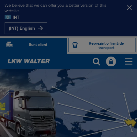
We believe that we can offer you a better version of this
website.
INT
(INT) English
Reprezint o firmă de
Sunt client
transport
PIEȚELE NOASTRE
Europa
Asia Centrală
Rusia