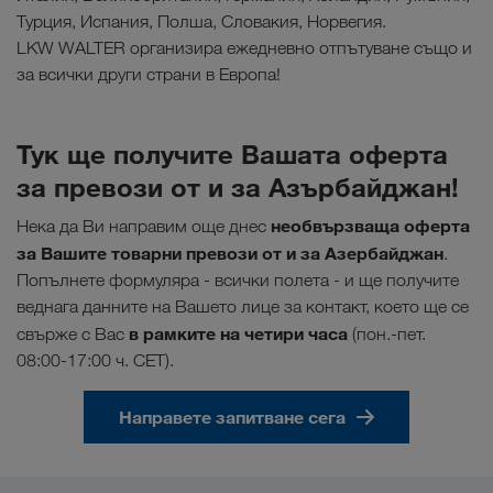
Турция, Испания, Полша, Словакия, Норвегия.
LKW WALTER организира ежедневно отпътуване също и
за всички други страни в Европа!
Тук ще получите Вашата оферта
за превози от и за Азърбайджан!
необвързваща оферта
Нека да Ви направим още днес
за Вашите товарни превози от и за Азербайджан
.
Попълнете формуляра - всички полета - и ще получите
веднага данните на Вашето лице за контакт, което ще се
в рамките на четири часа
свърже с Вас
(пон.-пет.
08:00-17:00 ч. CET).
Направете запитване сега