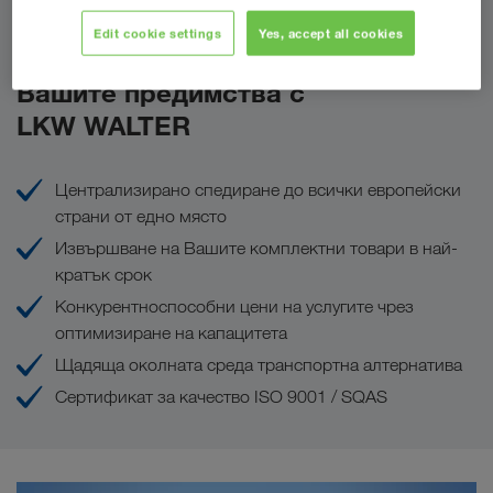
Направете запитване сега
Edit cookie settings
Yes, accept all cookies
Вашите предимства с
LKW WALTER
Централизирано спедиране до всички европейски
страни от едно място
Извършване на Вашите комплектни товари в най-
кратък срок
Конкурентноспособни цени на услугите чрез
оптимизиране на капацитета
Щадяща околната среда транспортна алтернатива
Сертификат за качество ISO 9001 / SQAS