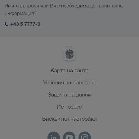
Работни места & кариера
Браншови решения
Имате въпроси или Ви е необходима допълнителна
Централна Азия
Социална отговорност
Моят вход в системата на LKW WALTER
информация?
Близък Изток
SHEQ-Мениджмънт
+43 5 7777-0
Северна Африка
Карта на сайта
Условия за ползване
Защита на данни
Импресум
Бисквитки настройки