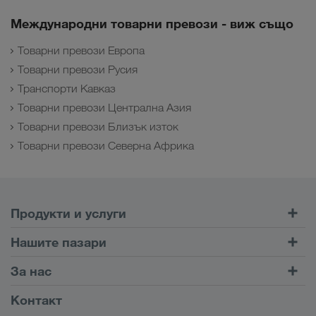
Международни товарни превози - виж също
Товарни превози Европа
Товарни превози Русия
Транспорти Кавказ
Товарни превози Централна Азия
Товарни превози Близък изток
Товарни превози Северна Африка
Продукти и услуги
Шосейни превози
Нашите пазари
Комбиниран транспорт
Европа
За нас
Портал за клиенти CONNECT
Русия
Фирмена информация
Контакт
Дигитални решения
Кавказ