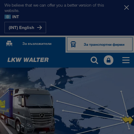
We believe that we can offer you a better version of this
website.
INT
(INT) English
За възложители
За транспортни фирми
НАШИТЕ ПАЗАРИ
Европа
Централна Азия
Русия