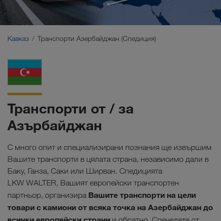
Близък Изток
Кавказ
Кавказ
Транспорти Азербайджан (Спедиция)
Северна Африка
Транспорти от / за
Азърбайджан
С много опит и специализирани познания ще извършим
Вашите транспорти в цялата страна, независимо дали в
Баку, Ганза, Саки или Ширван. Спедицията
LKW WALTER, Вашият европейски транспортен
Вашите транспорти на цели
партньор, организира
товари с камиони от всяка точка на Азербайджан до
всички европейски страни
и обратно. Спечелете от