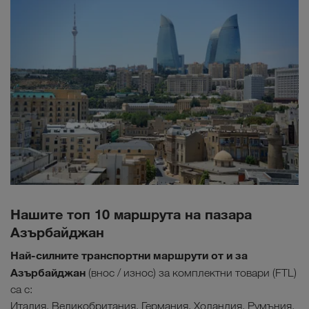
Нашите топ 10 маршрута на пазара
Азърбайджан
Най-силните транспортни маршрути от и за
Азърбайджан
(внос / износ) за комплектни товари (FTL)
са с:
Италия, Великобритания, Германия, Холандия, Румъния,