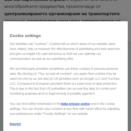
многобройните предимства, произтичащи от
централизираното организиране на транспортите
.
конкурентни цени чрез оптимизиране на
Например
капацитета
.
Cookie settings
Our websites use "cookies". Cookies tell us which areas of our website users
have visited, help us measure the effectiveness of advertising and web searches
От
and give us insight into user behaviour so that we can optimise our
communication as well as our advertising offer.
България
We and third-party providers sometimes use these cookies to process personal
data. By clicking on "Yes, accept all cookies", you agree that cookies may be
used not only by us, but also by US providers such as Google LLC and YouTube
LLC. Compared to European providers there is a lower level of data protection.
This is due to the fact that US authorities can access this data for control and
За
monitoring purposes and no legal remedy is possible against it.
data privacy policy
You can find further information in the
and in the cookie
Страна
settings. You can revoke your consent at any time with future effect by adjusting
your preferences under "Cookie Settings" on our website.
Imprint