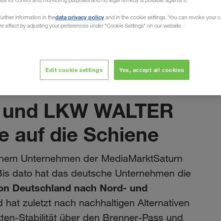
ata for control and monitoring purposes and no legal remedy is possible against it.
data privacy policy
urther information in the
and in the cookie settings. You can revoke your 
ure effect by adjusting your preferences under "Cookie Settings" on our website.
Mai 2023
Edit cookie settings
Yes, accept all cookies
rschaft:
n und LKW WALTER
e auf die Schiene
inem Unternehmen der MediaMarktSaturn
Bis dato hat das deutsche Unternehmen die
on Deutschland nach Nord- und
 hat zuletzt nach nachhaltigen Alternativen
tten-Stabilität über den Brenner-Pass und