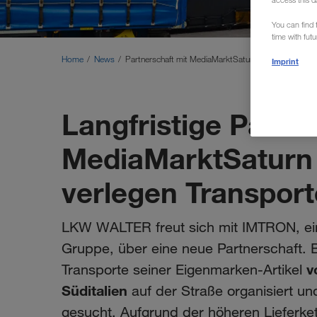
access this d
You can find f
time with fut
Home
News
Partnerschaft mit MediaMarktSaturn
Imprint
Langfristige Partne
MediaMarktSatur
verlegen Transport
LKW WALTER freut sich mit IMTRON, e
Gruppe, über eine neue Partnerschaft. 
v
Transporte seiner Eigenmarken-Artikel
Süditalien
auf der Straße organisiert und
gesucht. Aufgrund der höheren Lieferke