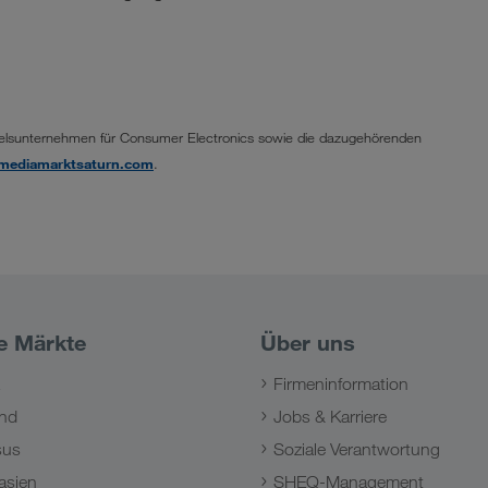
delsunternehmen für Consumer Electronics sowie die dazugehörenden
ediamarktsaturn.com
.
e Märkte
Über uns
Firmeninformation
nd
Jobs & Karriere
sus
Soziale Verantwortung
asien
SHEQ-Management