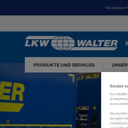
We believe th
I
PRODUKTE UND SERVICES
UNSER
Cookie s
Our websites 
of advertisin
as our adverti
We and third-
you agree th
Compared to E