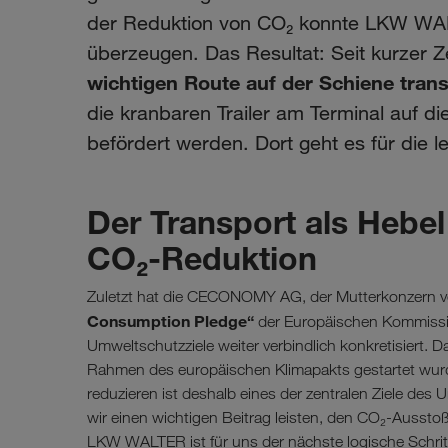
der Reduktion von CO₂ konnte LKW WA
überzeugen. Das Resultat: Seit kurzer 
wichtigen Route auf der Schiene trans
die kranbaren Trailer am Terminal auf di
befördert werden. Dort geht es für die l
Der Transport als Hebe
CO₂-Reduktion
Zuletzt hat die CECONOMY AG, der Mutterkonzern v
Consumption Pledge“
der Europäischen Kommissio
Umweltschutzziele weiter verbindlich konkretisiert. Dabe
Rahmen des europäischen Klimapakts gestartet wurd
reduzieren ist deshalb eines der zentralen Ziele d
wir einen wichtigen Beitrag leisten, den CO₂-Ausstoß 
LKW WALTER ist für uns der nächste logische Schrit