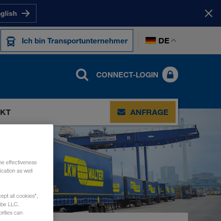
nglish
DE
Ich bin Transportunternehmer
CONNECT-LOGIN
KT
ANFRAGE
he effectiveness
cation as well
ept all cookies",
ube LLC.
rities can