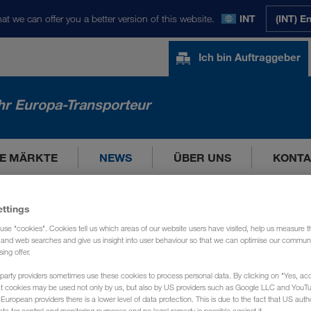
at we can offer you a better version of this website.
INT
(INT) E
Ich bin Auftraggeber
hr Europa-Transporteur
E MÄRKTE
NEWS
ÜBER UNS
KONTA
ettings
use "cookies". Cookies tell us which areas of our website users have visited, help us measure t
g and web searches and give us insight into user behaviour so that we can optimise our communi
sing offer.
party providers sometimes use these cookies to process personal data. By clicking on "Yes, acc
at cookies may be used not only by us, but also by US providers such as Google LLC and YouT
uropean providers there is a lower level of data protection. This is due to the fact that US autho