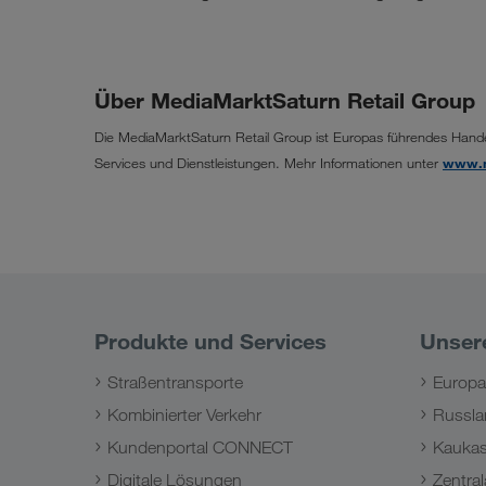
Über MediaMarktSaturn Retail Group
Die MediaMarktSaturn Retail Group ist Europas führendes Han
Services und Dienstleistungen. Mehr Informationen unter
www.m
Produkte und Services
Unser
Straßentransporte
Europa
Kombinierter Verkehr
Russla
Kundenportal CONNECT
Kauka
Digitale Lösungen
Zentral