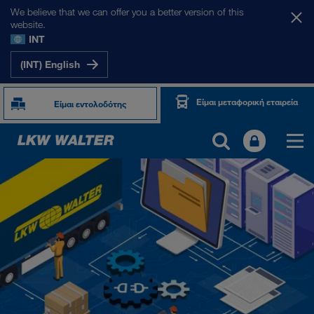
We believe that we can offer you a better version of this
website.
INT
(INT) English
Είμαι μεταφορική εταιρεία
Είμαι εντολοδότης
TOGETHER WE DRIVE
WE LOAD
WE GROW
WE CARE