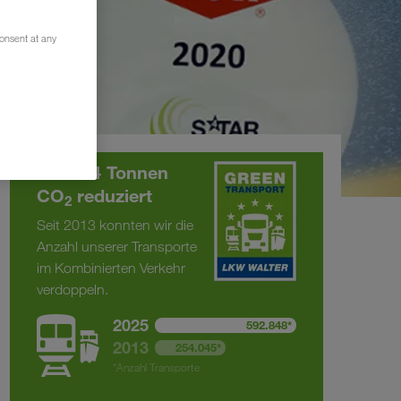
consent at any
375.294 Tonnen
CO
reduziert
2
Seit 2013 konnten wir die
Anzahl unserer Transporte
im Kombinierten Verkehr
verdoppeln.
2025
592.848*
2013
254.045*
*Anzahl Transporte