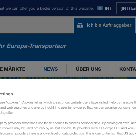
at we can offer you a better version of this website.
INT
(INT) E
Ich bin Auftraggeber
hr Europa-Transporteur
E MÄRKTE
NEWS
ÜBER UNS
KONTA
ettings
use "cookies". Cookies tell us which areas of our website users have visited, help us measure t
g and web searches and give us insight into user behaviour so that we can optimise our communi
sing offer.
party providers sometimes use these cookies to process personal data. By clicking on "Yes, acc
at cookies may be used not only by us, but also by US providers such as Google LLC and YouT
uropean providers there is a lower level of data protection. This is due to the fact that US autho