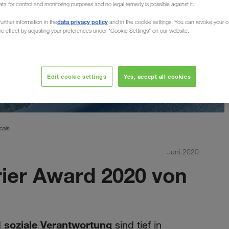
ata for control and monitoring purposes and no legal remedy is possible against it.
data privacy policy
urther information in the
and in the cookie settings. You can revoke your 
ure effect by adjusting your preferences under "Cookie Settings" on our website.
Edit cookie settings
Yes, accept all cookies
cals
Juni 2020
ier Award 2020 von
soziale Verantwortung
d
sind tief in