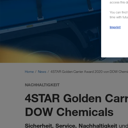
access this d
You can find f
time with fut
Imprint
Home
News
4STAR Golden Carrier Award 2020 von DOW Chemi
NACHHALTIGKEIT
4STAR Golden Carr
DOW Chemicals
Sicherheit, Service, Nachhaltigkeit
un