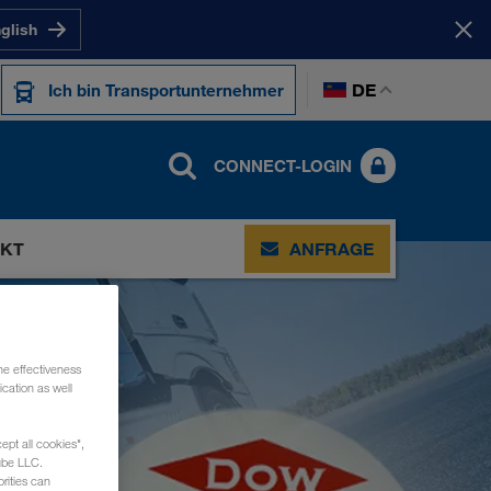
nglish
DE
Ich bin Transportunternehmer
CONNECT-LOGIN
KT
ANFRAGE
he effectiveness
cation as well
ept all cookies",
ube LLC.
rities can