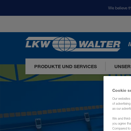
We believe th
I
PRODUKTE UND SERVICES
UNSER
Cookie s
Our websites 
of advertisin
as our adverti
We and third-
you agree th
Compared to E