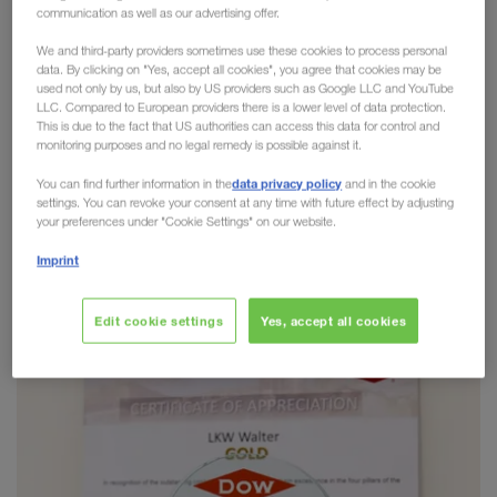
communication as well as our advertising offer.
2020 von DOW Chemicals
We and third-party providers sometimes use these cookies to process personal
data. By clicking on "Yes, accept all cookies", you agree that cookies may be
Sicherheit, Service, Nachhaltigkeit
und
soziale
used not only by us, but also by US providers such as Google LLC and YouTube
Verantwortung
sind tief in unserer Firmenkultur
LLC. Compared to European providers there is a lower level of data protection.
This is due to the fact that US authorities can access this data for control and
verankert. Wir sind stolz, wenn unsere Partner die
monitoring purposes and no legal remedy is possible against it.
gleichen Werte teilen. Daher freut es uns umso
data privacy policy
You can find further information in the
and in the cookie
mehr, dass wir nach den sehr erfolgreichen
settings. You can revoke your consent at any time with future effect by adjusting
Nominierungen in den letzten Jahren, diesmal von
your preferences under "Cookie Settings" on our website.
DOW Chemicals den 4STAR Golden Carrier
Imprint
Award 2020
erhalten haben!
Edit cookie settings
Yes, accept all cookies