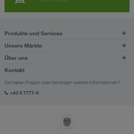
Produkte und Services
Straßentransporte
Unsere Märkte
Kombinierter Verkehr
Europa
Über uns
Kundenportal CONNECT
Russland
Firmeninformation
Kontakt
Digitale Lösungen
Kaukasus
Jobs & Karriere
Branchenlösungen
Sie haben Fragen oder benötigen weitere Informationen?
Zentralasien
Soziale Verantwortung
Mein LKW WALTER Login
Naher Osten
+43 5 7777-0
SHEQ-Management
Nordafrika