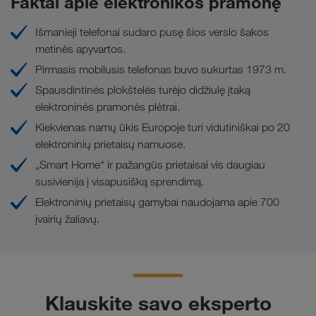
Faktai apie elektronikos pramonę
Elektroninių prekių saugiam transportavimui
mūsų organizuojamose tobulinimosi priemonėse.
jei to pageidausite.
naudojame šias krovinio tvirtinimo priemones:
Išmanieji telefonai sudaro pusę šios verslo šakos
Įmonės informacija
metinės apyvartos.
Apsaugos nuo slydimo kilimėlius
Pirmasis mobilusis telefonas buvo sukurtas 1973 m.
Muitinės plombą
Spausdintinės plokštelės turėjo didžiulę įtaką
Briaunų saugiklius
elektroninės pramonės plėtrai.
Kiekvienas namų ūkis Europoje turi vidutiniškai po 20
elektroninių prietaisų namuose.
Pasinaudokite ir kombinuotojo transporto
„Smart Home“ ir pažangūs prietaisai vis daugiau
privalumais!
susivienija į visapusišką sprendimą.
Transporto rūšių „geležinkelis“ ir „keliai“ bei
Elektroninių prietaisų gamybai naudojama apie 700
„trumpojo nuotolio laivybos“ derinys pateikia visą eilę
įvairių žaliavų.
patrauklių privalumų:
Didesnis krovumas iki 29 tonų
Saugomi uostai ir terminalai
Klauskite savo eksperto
Jokių kamščių ir važiavimo draudimų