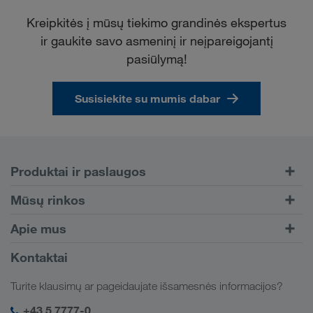
Telematikos sistemos visose puspriekabėse
Kreipkitės į mūsų tiekimo grandinės ekspertus
Konkretus pristatymo laikas
ir gaukite savo asmeninį ir neįpareigojantį
pasiūlymą!
Kombinuotasis transportas
Susisiekite su mumis dabar
Produktai ir paslaugos
Kelių transportas
Mūsų rinkos
Kombinuotasis transportas
Europa
Apie mus
Klientų portalas CONNECT
Rusija
Įmonės informacija
Kontaktai
Skaitmeniniai sprendimai
Kaukazas
Darbo pasiūlymai ir karjera
Sektorių sprendimai
Turite klausimų ar pageidaujate išsamesnės informacijos?
Centrinė Azija
Socialinė atsakomybė
Mano LKW WALTER prisijungimas
Artimieji Rytai
+43 5 7777-0