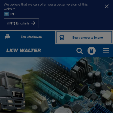
We believe that we can offer you a better version of this
website.
INT
(INT) English
Esu užsakovas
Esu transporto įmonė
PRODUKTAI IR PASLAUGOS
Kelių transportas
Skaitmeniniai sprendimai
Kombinuotasis transportas