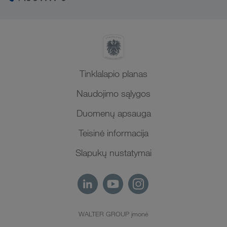
SHEQ-valdymas
Šiaurės Afrika
Tinklalapio planas
Naudojimo sąlygos
Duomenų apsauga
Teisinė informacija
Slapukų nustatymai
WALTER GROUP įmonė