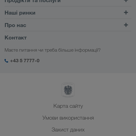
Автомобільні перевезення
Наші ринки
Комбіновані перевезення
Європа
Про нас
Портал клієнта CONNECT
Росія
Інформація про фірму
Контакт
Цифрові рішення
Кавказ
Робота і кар'єра
Галузеві рішення
Маєте питання чи треба більше інформації?
Центральна Азія
Соціальна відповідальність
Мій вхід у систему LKW WALTER
Близький Схід
+43 5 7777-0
Менеджмент SHEQ
Північна Африка
Карта сайту
Умови використання
Захист даних