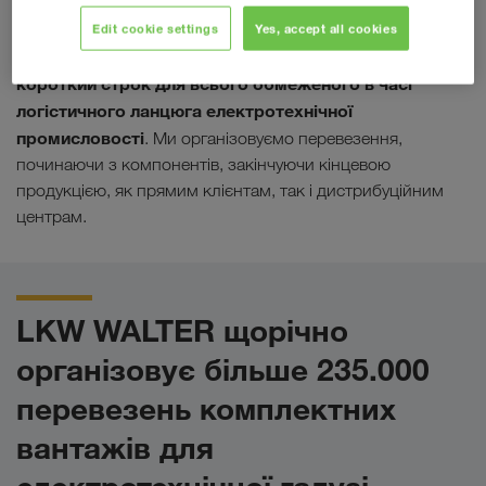
техніки!
Edit cookie settings
Yes, accept all cookies
індивідуальні рішення в
Компанія LKW WALTER надає
короткий строк для всього обмеженого в часі
логістичного ланцюга електротехнічної
промисловості
. Ми організовуємо перевезення,
починаючи з компонентів, закінчуючи кінцевою
продукцією, як прямим клієнтам, так і дистрибуційним
центрам.
LKW WALTER щорічно
організовує більше 235.000
перевезень комплектних
вантажів для