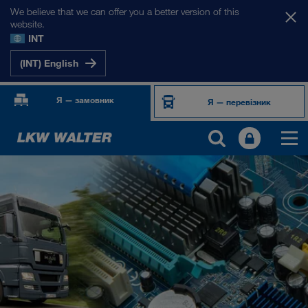
We believe that we can offer you a better version of this
website.
INT
(INT) English
Я — замовник
Я — перевізник
ПРОДУКТИ ТА ПОСЛУГИ
Автомобільні перевезення
Цифрові рішення
Комбіновані перевезення