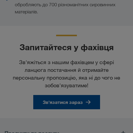
Скористайтесь перевагами комбінованих
обробляють до 700 різноманітних сировинних
перевезень!
матеріалів.
В результаті комбінації з/д та автодорожніх
транспортних засобів, а також транспортних
засобів для паромних перевезень Bи отримуєте
Запитайтеся у фахівця
ряд значних переваг:
Підвищена вантажомісткість до 29 т
Зв'яжіться з нашим фахівцем у сфері
Порти та термінали, що охороняються
ланцюга постачання й отримайте
Жодних заторів і заборон на перевезення
персональну пропозицію, яка ні до чого не
зобов'язуватиме!
Системи супутникової навігації у всіх
трейлерах
Фіксовані строки постачання
Зв'язатися зараз
Комбіновані перевезення
Продукти та послуги