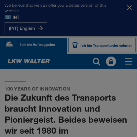
We believe that we can offer you a better version of this
website.
INT
(INT) English
Ich bin Auftraggeber
Ich bin Transportunternehmer
100 YEARS OF INNOVATION
Die Zukunft des Transports
braucht Innovation und
Pioniergeist. Beides beweisen
wir seit 1980 im