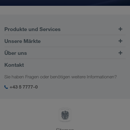
Produkte und Services
Straßentransporte
Unsere Märkte
Kombinierter Verkehr
Europa
Über uns
Kundenportal CONNECT
Russland
Firmeninformation
Kontakt
Digitale Lösungen
Kaukasus
Jobs & Karriere
Branchenlösungen
Sie haben Fragen oder benötigen weitere Informationen?
Zentralasien
Soziale Verantwortung
Mein LKW WALTER Login
Naher Osten
+43 5 7777-0
SHEQ-Management
Nordafrika