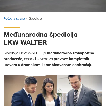
Početna strana
Špedicija
Međunarodna špedicija
LKW WALTER
međunarodno transportno
Špedicija LKW WALTER je
preduzeće,
prevoze kompletnih
specijalizovano za
utovara u drumskom i kombinovanom saobraćaju
.