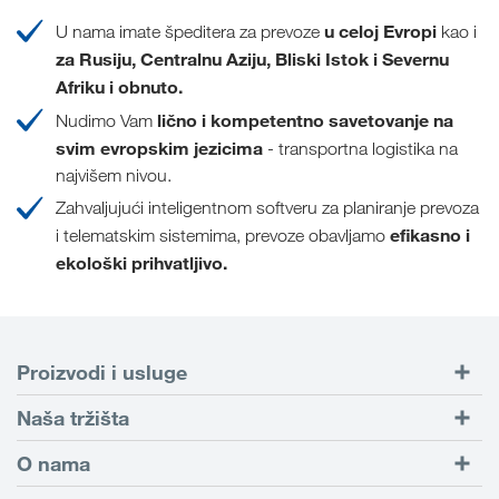
u celoj Evropi
U nama imate špeditera za prevoze
kao i
za Rusiju, Centralnu Aziju, Bliski Istok i Severnu
Afriku i obnuto.
lično i kompetentno savetovanje na
Nudimo Vam
svim evropskim jezicima
- transportna logistika na
najvišem nivou.
Zahvaljujući inteligentnom softveru za planiranje prevoza
efikasno i
i telematskim sistemima, prevoze obavljamo
ekološki prihvatljivo.
Proizvodi i usluge
Drumski transport
Naša tržišta
Kombinovani transport
Evropa
O nama
Portal za klijente CONNECT
Rusija