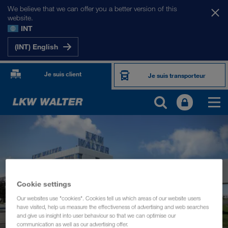
We believe that we can offer you a better version of this
website.
INT
(INT) English
Je suis client
Je suis transporteur
Cookie settings
Our websites use "cookies". Cookies tell us which areas of our website users
have visited, help us measure the effectiveness of advertising and web searches
and give us insight into user behaviour so that we can optimise our
communication as well as our advertising offer.