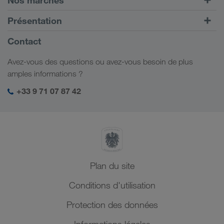
Transport intermodal
Europe
Présentation
Portail client CONNECT
Russie
Informations générales
Contact
Solutions numériques
Caucase
Emplois et carrière
Solutions par branche
Avez-vous des questions ou avez-vous besoin de plus
Asie Centrale
Responsabilité sociale
Mon espace de connexion LKW WALTER
amples informations ?
Moyen-Orient
Management SHEQ
+33 9 71 07 87 42
Afrique du Nord
Plan du site
Conditions d'utilisation
Protection des données
Informations légales