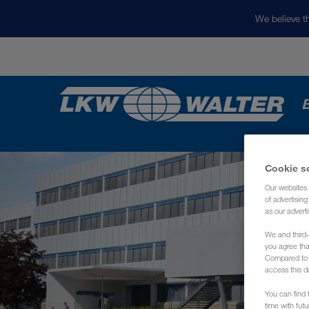
We believe th
Cookie s
Our websites 
of advertisin
as our adverti
We and third-
you agree th
Compared to E
access this d
You can find f
time with fut