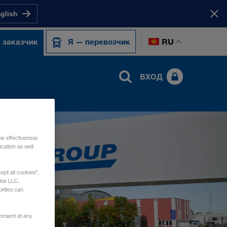
nglish
RU
 заказчик
Я — перевозчик
ВХОД
he effectiveness
cation as well
ept all cookies",
ube LLC.
rities can
consent at any