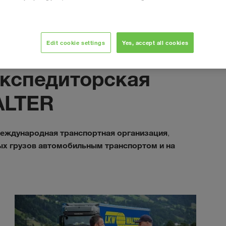
Edit cookie settings
Yes, accept all cookies
кспедиторская
ALTER
еждународная транспортная организация
,
ых грузов автомобильным транспортом и на