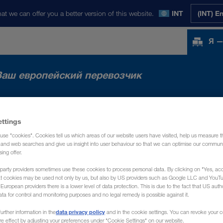
at we can offer you a better version of this website.
INT
(INT) E
Я —
Ваш европейский перевозчик
ettings
use "cookies". Cookies tell us which areas of our website users have visited, help us measure t
g and web searches and give us insight into user behaviour so that we can optimise our communi
sing offer.
party providers sometimes use these cookies to process personal data. By clicking on "Yes, acc
at cookies may be used not only by us, but also by US providers such as Google LLC and YouT
uropean providers there is a lower level of data protection. This is due to the fact that US autho
ata for control and monitoring purposes and no legal remedy is possible against it.
data privacy policy
urther information in the
and in the cookie settings. You can revoke your 
ure effect by adjusting your preferences under "Cookie Settings" on our website.