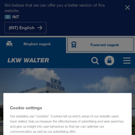
We believe that we can offer you a better version of this
website.
INT
(INT) English
Megbízó vagyok
Fuvarozó vagyok
Cookie settings
Our websites use "cookies". Cookies tell us which areas of our website users
have visited, help us measure the effectiveness of advertising and web searches
and give us insight into user behaviour so that we can optimise our
communication as well as our advertising offer.