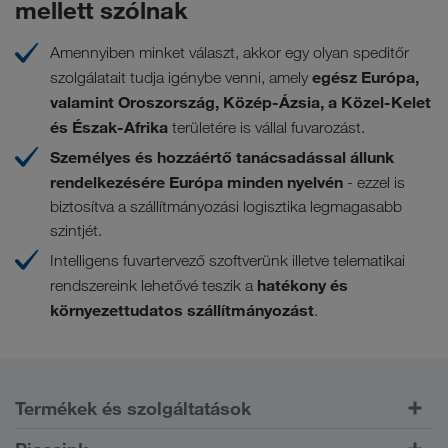
mellett szólnak
Amennyiben minket választ, akkor egy olyan speditőr
egész Európa,
szolgálatait tudja igénybe venni, amely
valamint Oroszország, Közép-Ázsia, a Közel-Kelet
és Észak-Afrika
területére is vállal fuvarozást.
Személyes és hozzáértő tanácsadással állunk
rendelkezésére Európa minden nyelvén
- ezzel is
biztosítva a szállítmányozási logisztika legmagasabb
szintjét.
Intelligens fuvartervező
szoftverünk illetve telematikai
hatékony és
rendszereink lehetővé teszik a
környezettudatos szállítmányozást
.
Termékek és szolgáltatások
Közúti szállítás