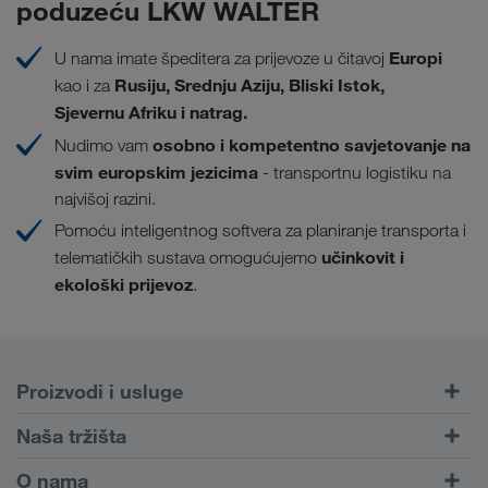
poduzeću LKW WALTER
Europi
U nama imate špeditera za prijevoze u čitavoj
Rusiju, Srednju Aziju, Bliski Istok,
kao i za
Sjevernu Afriku i natrag.
osobno i kompetentno savjetovanje na
Nudimo vam
svim europskim jezicima
- transportnu logistiku na
najvišoj razini.
Pomoću inteligentnog softvera za planiranje transporta i
učinkovit i
telematičkih sustava omogućujemo
ekološki prijevoz
.
Proizvodi i usluge
Cestovni prijevoz
Naša tržišta
Kombinirani prijevoz
Europa
O nama