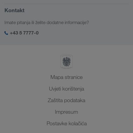
Portal za klijente CONNECT
Rusija
Informacije o poduzeću
Kontakt
Digitalna rješenja
Kavkaz
Poslovi i karijera
Rješenja prema branši
Imate pitanja ili želite dodatne informacije?
Srednja Azija
Društvena odgovornost
Moja LKW WALTER prijava
Bliski Istok
+43 5 7777-0
SHEQ-menadžment
Sjeverna Afrika
Mapa stranice
Uvjeti korištenja
Zaštita podataka
Impresum
Postavke kolačića