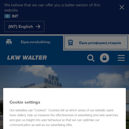
We believe that we can offer you a better version of this
website.
INT
(INT) English
Είμαι εντολοδότης
Είμαι μεταφορική εταιρεία
Cookie settings
Our websites use "cookies". Cookies tell us which areas of our website users
have visited, help us measure the effectiveness of advertising and web searches
and give us insight into user behaviour so that we can optimise our
communication as well as our advertising offer.