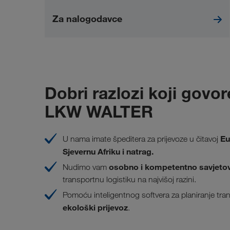
Za nalogodavce
Dobri razlozi koji govo
LKW WALTER
Eu
U nama imate špeditera za prijevoze u čitavoj
Sjevernu Afriku i natrag.
osobno i kompetentno savjetov
Nudimo vam
transportnu logistiku na najvišoj razini.
Pomoću inteligentnog softvera za planiranje tr
ekološki prijevoz
.