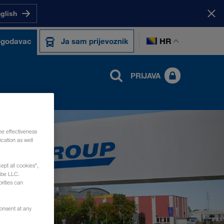
nglish
HR
ogodavac
Ja sam prijevoznik
PRIJAVA
he effectiveness
cation as well
ept all cookies",
ube LLC.
rities can
consent at any