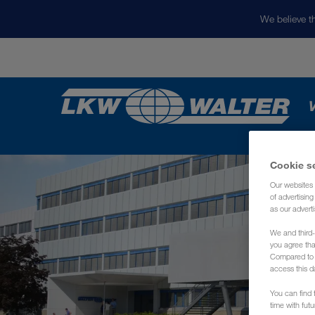
We believe th
V
Cookie s
Our websites 
of advertisin
as our adverti
We and third-
you agree th
Compared to E
access this d
You can find f
time with fut