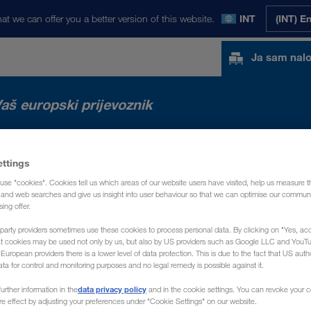
at we can offer you a better version of this website.
INT
(INT) E
Ja sam nal
aš europski prijevoznik
ettings
use "cookies". Cookies tell us which areas of our website users have visited, help us measure t
g and web searches and give us insight into user behaviour so that we can optimise our communi
sing offer.
party providers sometimes use these cookies to process personal data. By clicking on "Yes, acc
at cookies may be used not only by us, but also by US providers such as Google LLC and YouT
uropean providers there is a lower level of data protection. This is due to the fact that US autho
ata for control and monitoring purposes and no legal remedy is possible against it.
data privacy policy
urther information in the
and in the cookie settings. You can revoke your 
ure effect by adjusting your preferences under "Cookie Settings" on our website.