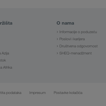
ržišta
O nama
Informacije o poduzeću
Poslovi i karijera
Društvena odgovornost
 Azija
SHEQ-menadžment
Istok
a Afrika
tita podataka
Impresum
Postavke kolačića