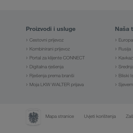
Proizvodi i usluge
Naša t
Cestovni prijevoz
Europa
Kombinirani prijevoz
Rusija
Portal za klijente CONNECT
Kavkaz
Digitalna rješenja
Srednja
Rješenja prema branši
Bliski 
Moja LKW WALTER prijava
Sjevern
Mapa stranice
Uvjeti korištenja
Zaš