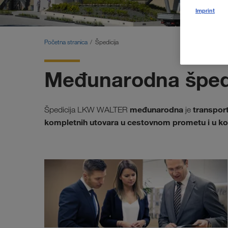
Imprint
Početna stranica
Špedicija
Međunarodna šped
međunarodna
transpor
Špedicija LKW WALTER
je
kompletnih utovara u cestovnom prometu i u ko