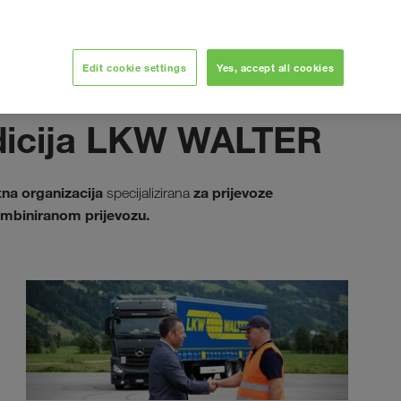
Edit cookie settings
Yes, accept all cookies
icija LKW WALTER
tna organizacija
za prijevoze
specijalizirana
mbiniranom prijevozu.