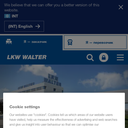
We believe that we can offer you a better version of this
website.
INT
(INT) English
Я — заказчик
Я — перевозчик
Cookie settings
Our websites use "cookies". Cookies tell us which areas of our website users
have visited, help us measure the effectiveness of advertising and web searches
and give us insight into user behaviour so that we can optimise our