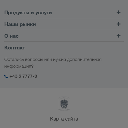
Продукты и услуги
Автомобильные перевозки
Наши рынки
Комбинированные перевозки
Европа
О нас
Клиентский портал CONNECT
Россия
Информация о компании
Контакт
Цифровые решения
Кавказ
Работа и карьера
Отрасли
Остались вопросы или нужна дополнительная
Центральная Азия
Социальная ответственность
Мой вход в систему LKW WALTER
информация?
Ближний Восток
Менеджмент SHEQ
+43 5 7777-0
Северная Африка
Карта сайта