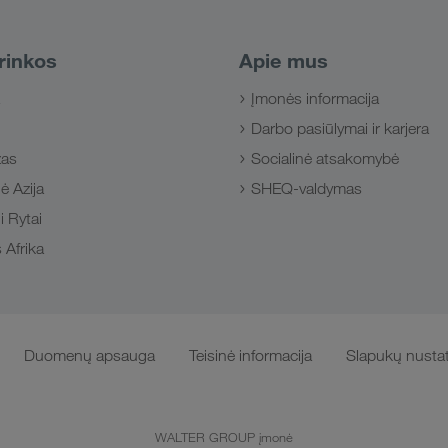
rinkos
Apie mus
Įmonės informacija
Darbo pasiūlymai ir karjera
zas
Socialinė atsakomybė
ė Azija
SHEQ-valdymas
i Rytai
 Afrika
Duomenų apsauga
Teisinė informacija
Slapukų nusta
WALTER GROUP įmonė