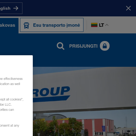
nglish
LT
sakovas
Esu transporto įmonė
PRISIJUNGTI
he effectiveness
cation as well
ept all cookies",
ube LLC.
rities can
consent at any