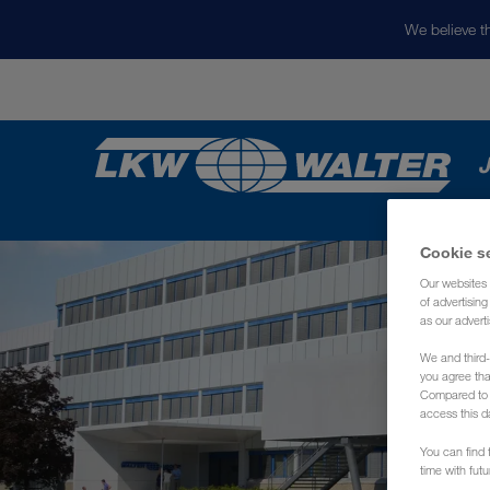
We believe th
J
Cookie s
Our websites 
of advertisin
as our adverti
We and third-
you agree th
Compared to E
access this d
You can find f
time with fut