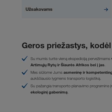
Užsakovams
Geros priežastys, kodė
Su mumis turite vieną ekspediciją pervežimams
Artimųjų Rytų ir Šiaurės Afrikos bei į jas
.
asmeninę ir kompetenting
Mes siūlome Jums
aukščiausio lygmens transporto logistiką.
Su pažangia transporto planavimo programine įr
ekologinį gabenimą
.