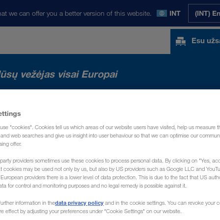
at we can offer you a better version of this website.
INT
(INT) E
Esu už
ūsų vežėjas visai Europai
ettings
use "cookies". Cookies tell us which areas of our website users have visited, help us measure t
g and web searches and give us insight into user behaviour so that we can optimise our communi
sing offer.
party providers sometimes use these cookies to process personal data. By clicking on "Yes, acc
at cookies may be used not only by us, but also by US providers such as Google LLC and YouT
uropean providers there is a lower level of data protection. This is due to the fact that US autho
ata for control and monitoring purposes and no legal remedy is possible against it.
data privacy policy
urther information in the
and in the cookie settings. You can revoke your 
ure effect by adjusting your preferences under "Cookie Settings" on our website.