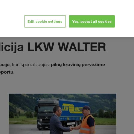
Edit cookie settings
Yes, accept all cookies
dicija LKW WALTER
acija
pilnų krovinių pervežime
, kuri specializuojasi
sportu
.