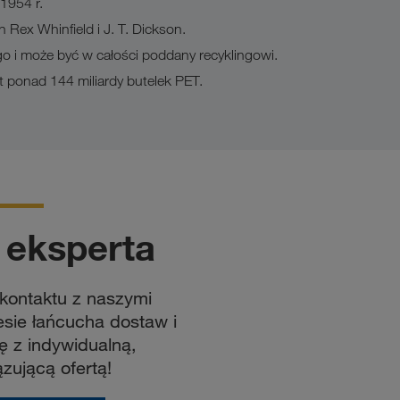
1954 r.
 Rex Whinfield i J. T. Dickson.
go i może być w całości poddany recyklingowi.
 ponad 144 miliardy butelek PET.
 eksperta
ontaktu z naszymi
sie łańcucha dostaw i
ę z indywidualną,
zującą ofertą!