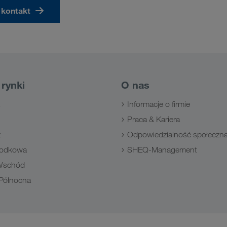
 kontakt
rynki
O nas
Informacje o firmie
Praca & Kariera
z
Odpowiedzialność społeczn
rodkowa
SHEQ-Management
 Wschód
 Północna