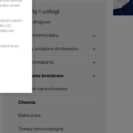
he effectiveness
cation as well
Produkty i usługi
ept all cookies",
Transport drogowy
ube LLC.
rities can
Transport intermodalny
consent at any
Transporty przyjazne środowisku
Cyfrowe rozwiązania
Rozwiązania branżowe
Przemysł samochodowy
Chemia
Elektronika
Towary konsumpcyjne