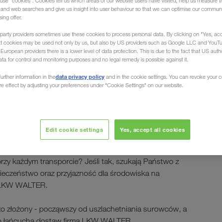
use "cookies". Cookies tell us which areas of our website users have visited, help us measure t
g and web searches and give us insight into user behaviour so that we can optimise our communi
sing offer.
party providers sometimes use these cookies to process personal data. By clicking on "Yes, acc
a
at cookies may be used not only by us, but also by US providers such as Google LLC and YouT
uropean providers there is a lower level of data protection. This is due to the fact that US autho
ata for control and monitoring purposes and no legal remedy is possible against it.
zemysłu chemicznego
data privacy policy
urther information in the
and in the cookie settings. You can revoke your 
ure effect by adjusting your preferences under "Cookie Settings" on our website.
dy bezpieczeństwa
portów
Edit cookie settings
Yes, accept all cookies
y każdym transporcie? Jeśli tak, szukają Państwo z
pieczeństwo oraz przyjazność dla środowiska na
e LKW WALTER.
o złożony - począwszy od uszlachetniania surowców, a
go łańcucha dostaw firma LKW WALTER