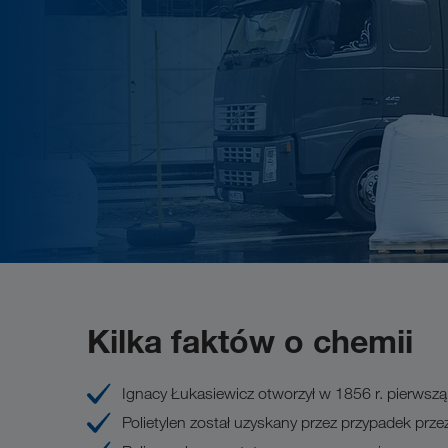
Kilka faktów o chemii
Ignacy Łukasiewicz otworzył w 1856 r. pierwszą r
Polietylen został uzyskany przez przypadek pr