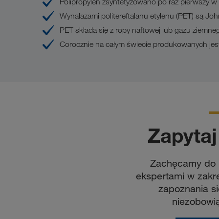
Polipropylen zsyntetyzowano po raz pierwszy w 
Wynalazami politereftalanu etylenu (PET) są John
PET składa się z ropy naftowej lub gazu ziemne
Corocznie na całym świecie produkowanych jest
Zapytaj
Zachęcamy do k
ekspertami w zakre
zapoznania si
niezobowią