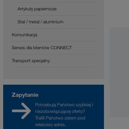
Artykuły papiernicze
Stal / metal / aluminium
Komunikacja
Serwis dla klientów CONNECT
Transport specjalny
Zapytanie
Potrzebują Państwo szybkiej i
niezobowiązującej oferty?
Trafili Państwo zatem pod
właściwy adres.