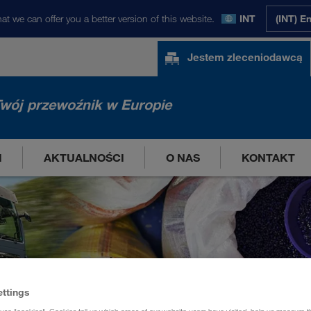
at we can offer you a better version of this website.
INT
(INT) E
Jestem zleceniodawcą
wój przewoźnik w Europie
I
AKTUALNOŚCI
O NAS
KONTAKT
ettings