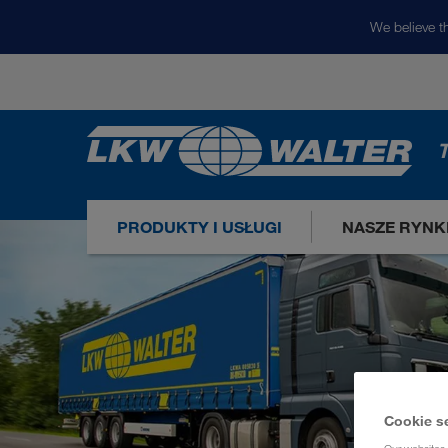
We believe th
T
PRODUKTY I USŁUGI
NASZE RYNK
Cookie s