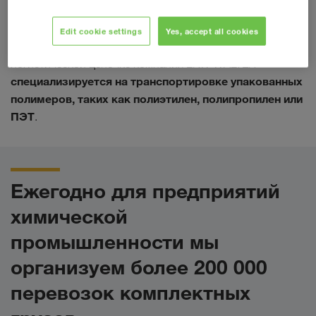
Логистическая цепочка в химической промышленности
– очень сложная. Она начинается с обработки сырья и
Edit cookie settings
Yes, accept all cookies
заканчивается готовым продуктом. В этой
логистической цепочке компания LKW WALTER
специализируется на транспортировке упакованных
полимеров, таких как полиэтилен, полипропилен или
ПЭТ
.
Ежегодно для предприятий
химической
промышленности мы
организуем более 200 000
перевозок комплектных