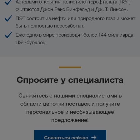
Care
" ("Ответственная забота") с целью
Авторами открытия полиэтилентерефталата (ПЭТ)
устойчивого развития отраслей экономики.
считаются Джон Рекс Винфельд и Дж. Т. Диксон.
ПЭТ состоит из нефти или природного газа и может
Социальная ответственность
быть полностью переработан.
Ежегодно в мире производят более 144 миллиарда
ПЭТ-бутылок.
Спросите у специалиста
Свяжитесь с нашими специалистами в
области цепочки поставок и получите
персональное и необязывающее
предложение!
Связаться сейчас