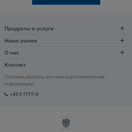
Продукты и услуги
Автомобильные перевозки
Наши рынки
Комбинированные перевозки
Европа
О нас
Клиентский портал CONNECT
Россия
Информация о компании
Контакт
Цифровые решения
Кавказ
Работа и карьера
Отрасли
Остались вопросы или нужна дополнительная
Центральная Азия
Социальная ответственность
Мой вход в систему LKW WALTER
информация?
Ближний Восток
Менеджмент SHEQ
+43 5 7777-0
Северная Африка