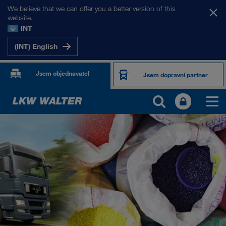
We believe that we can offer you a better version of this
website.
INT
(INT) English
Jsem objednavatel
Jsem dopravní partner
PRODUKTY A SLUŽBY
Silniční doprava
Digitální řešení
Kombinovaná doprava