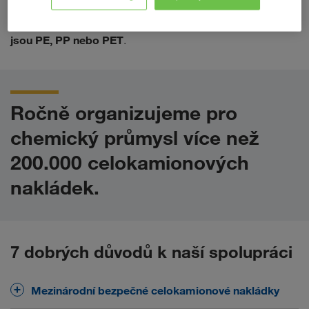
LKW WALTER se v rámci dodavatelského řetězce
specializovala na přepravu zabalených polymerů, jako
jsou PE, PP nebo PET
.
Ročně organizujeme pro
chemický průmysl více než
200.000 celokamionových
nakládek.
7 dobrých důvodů k naší spolupráci
Mezinárodní bezpečné celokamionové nakládky