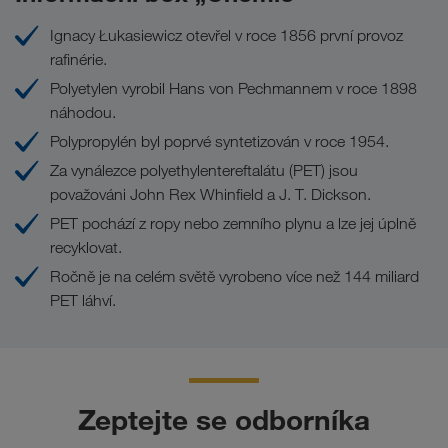
Responsible
LKW WALTER je člen iniciativy „
Vozový park v kombinované dopravě
Ignacy Łukasiewicz otevřel v roce 1856 první provoz
Care
“ (odpovědná péče) pro udržitelné
rafinérie.
hospodaření.
Polyetylen vyrobil Hans von Pechmannem v roce 1898
náhodou.
Sociální odpovědnost
Polypropylén byl poprvé syntetizován v roce 1954.
Za vynálezce polyethylentereftalátu (PET) jsou
považováni John Rex Whinfield a J. T. Dickson.
PET pochází z ropy nebo zemního plynu a lze jej úplně
recyklovat.
Ročně je na celém světě vyrobeno více než 144 miliard
PET láhví.
Zeptejte se odborníka