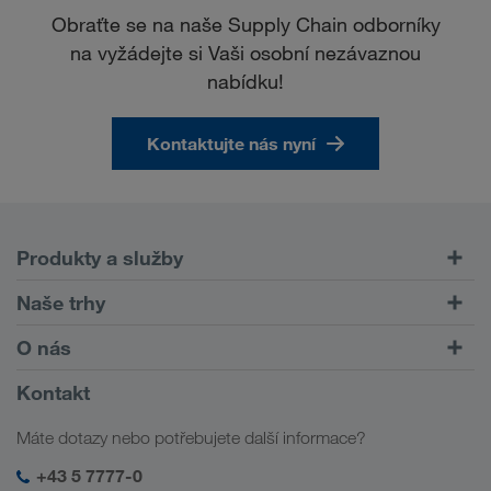
Obraťte se na naše Supply Chain odborníky
na vyžádejte si Vaši osobní nezávaznou
nabídku!
Kontaktujte nás nyní
Produkty a služby
Silniční doprava
Naše trhy
Kombinovaná doprava
Evropa
O nás
Zákaznický portál CONNECT
Rusko
Informace o firmě
Kontakt
Digitální řešení
Kavkaz
Práce a kariéra
Řešení podle odvětví
Máte dotazy nebo potřebujete další informace?
Střední Asie
Sociální odpovědnost
Moje přihlašovací údaje do LKW WALTER
Blízký východ
+43 5 7777-0
Management SHEQ