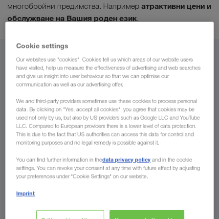
атрактивни цени и
многобройни предимства. Например
обслужване на Вашия роден език
.
Cookie settings
От
Our websites use "cookies". Cookies tell us which areas of our website users
have visited, help us measure the effectiveness of advertising and web searches
and give us insight into user behaviour so that we can optimise our
България
communication as well as our advertising offer.
We and third-party providers sometimes use these cookies to process personal
data. By clicking on "Yes, accept all cookies", you agree that cookies may be
used not only by us, but also by US providers such as Google LLC and YouTube
За
LLC. Compared to European providers there is a lower level of data protection.
This is due to the fact that US authorities can access this data for control and
monitoring purposes and no legal remedy is possible against it.
Страна
data privacy policy
You can find further information in the
and in the cookie
settings. You can revoke your consent at any time with future effect by adjusting
your preferences under "Cookie Settings" on our website.
Imprint
Направете запитване сега