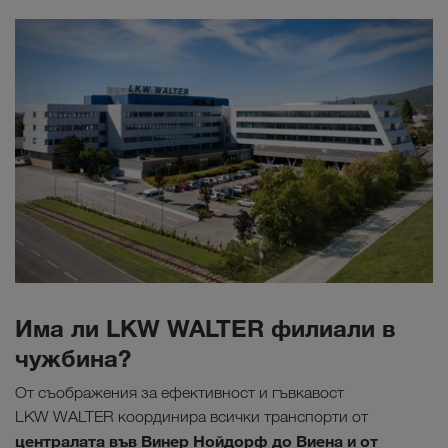
Има ли LKW WALTER филиали в
чужбина?
От съображения за ефективност и гъвкавост
LKW WALTER координира всички транспорти от
централата във Винер Нойдорф до Виена и от