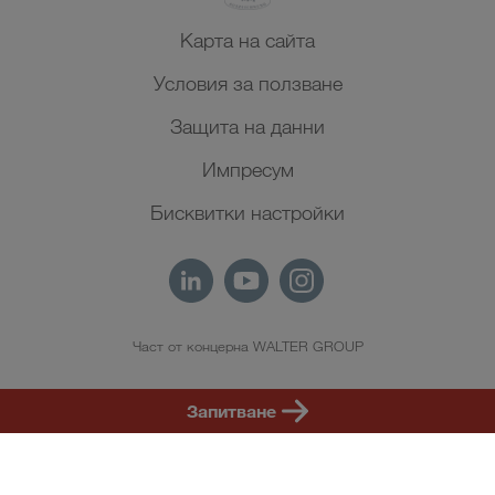
Карта на сайта
Условия за ползване
Защита на данни
Импресум
Бисквитки настройки
Част от концерна WALTER GROUP
BG
Запитване