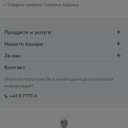
Товарни превози Северна Африка
Продукти и услуги
Шосейни превози
Нашите пазари
Комбиниран транспорт
Европа
За нас
Портал за клиенти CONNECT
Русия
Фирмена информация
Контакт
Дигитални решения
Кавказ
Работни места & кариера
Браншови решения
Имате въпроси или Ви е необходима допълнителна
Централна Азия
Социална отговорност
Моят вход в системата на LKW WALTER
информация?
Близък Изток
SHEQ-Мениджмънт
+43 5 7777-0
Северна Африка