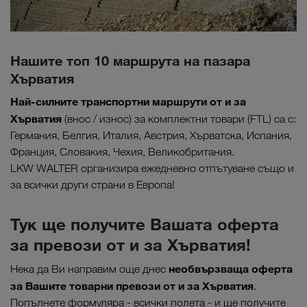
Нашите топ 10 маршрута на пазара
Хърватия
Най-силните транспортни маршрути от и за
Хърватия
(внос / износ) за комплектни товари (FTL) са с:
Германия, Белгия, Италия, Австрия, Хърватска, Испания,
Франция, Словакия, Чехия, Великобритания.
LKW WALTER организира ежедневно отпътуване също и
за всички други страни в Европа!
Тук ще получите Вашата оферта
за превози от и за Хърватия!
необвързваща оферта
Нека да Ви направим още днес
за Вашите товарни превози от и за Хърватия
.
Попълнете формуляра - всички полета - и ще получите