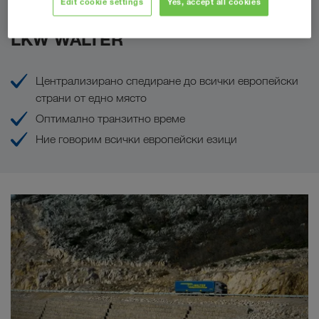
Edit cookie settings
Yes, accept all cookies
Вашите предимства с
LKW WALTER
Централизирано спедиране до всички европейски
страни от едно място
Оптимално транзитно време
Ние говорим всички европейски езици