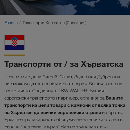
Близък Изток
Кавказ
Европа
Транспорти Хърватска (Спедиция)
Северна Африка
Транспорти от / за Хърватска
Независимо дали Загреб, Сплит, Задар или Дубровник -
ние можем да натоварим и разтоварим Вашия товар на
всяко място. Спедицията LKW WALTER, Вашият
Вашите
европейски транспортен партньор, организира
транспорти на цели товари с камиони от всяка точка
на
Хърватия до всички европейски страни
и обратно.
Чрез централизираното обслужване на всички страни в
Европа "под един покрив" Вие се възползвате от