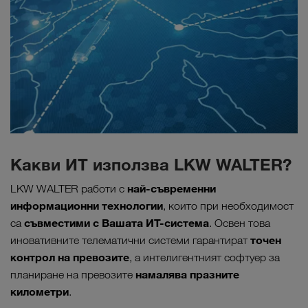
Какви ИТ използва LKW WALTER?
най-съвременни
LKW WALTER работи с
информационни технологии
, които при необходимост
съвместими с Вашата ИТ-система
са
. Освен това
точен
иновативните телематични системи гарантират
контрол на превозите
, а интелигентният софтуер за
намалява празните
планиране на превозите
километри
.