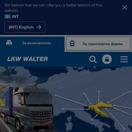
We believe that we can offer you a better version of this
website.
INT
(INT) English
За възложители
За транспортни фирми
НАШИТЕ ПАЗАРИ
Европа
Централна Азия
Русия