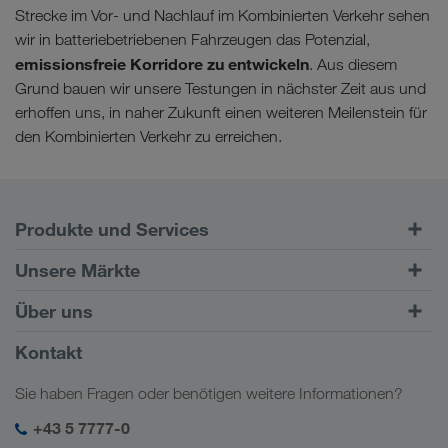
Strecke im Vor- und Nachlauf im Kombinierten Verkehr sehen
wir in batteriebetriebenen Fahrzeugen das Potenzial,
emissionsfreie Korridore zu entwickeln
. Aus diesem
Grund bauen wir unsere Testungen in nächster Zeit aus und
erhoffen uns, in naher Zukunft einen weiteren Meilenstein für
den Kombinierten Verkehr zu erreichen.
Produkte und Services
Straßentransporte
Unsere Märkte
Kombinierter Verkehr
Europa
Über uns
Kundenportal CONNECT
Russland
Firmeninformation
Kontakt
Digitale Lösungen
Kaukasus
Jobs & Karriere
Branchenlösungen
Sie haben Fragen oder benötigen weitere Informationen?
Zentralasien
Soziale Verantwortung
Mein LKW WALTER Login
Naher Osten
+43 5 7777-0
SHEQ-Management