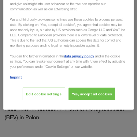
and give us insight into user behaviour so that we can optimise our
Woche Praxistest
communication as well as our advertising offer.
We and third-party providers sometimes use these cookies to process personal
Bei PKWs ist der Elektromotor mittlerweile mehr als
data. By clicking on "Yes, accept all cookies", you agree that cookies may be
nur eine Alternative. Doch wie sieht das bei LKWs
used not only by us, but also by US providers such as Google LLC and YouTube
LLC. Compared to European providers there is a lower level of data protection.
aus? Trotz hoher Anschaffungskosten, geringer
This is due to the fact that US authorities can access this data for control and
Reichweiten und hohem Eigengewicht wird der
monitoring purposes and no legal remedy is possible against it.
Technologie eine vielversprechende Zukunft im
data privacy policy
You can find further information in the
and in the cookie
Gütertransport vorhergesagt. Als Vorreiter
settings. You can revoke your consent at any time with future effect by adjusting
your preferences under "Cookie Settings" on our website.
alternativer Transportmöglichkeiten wie dem
Kombinierten Verkehr beschäftigt sich
Imprint
LKW WALTER natürlich auch mit Alternativen bei
Treibstoffen und Antrieben. Die Folge sind diverse
Edit cookie settings
Yes, accept all cookies
Tests wie die kürzlich durchgeführte Testwoche mit
einer batteriebetriebenen VOLVO -Zugmaschine
(BEV) in Polen.