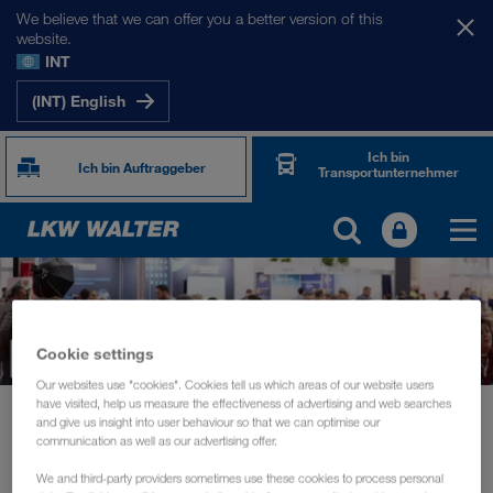
We believe that we can offer you a better version of this
website.
INT
(INT) English
Ich bin
Ich bin Auftraggeber
Transportunternehmer
Cookie settings
Our websites use "cookies". Cookies tell us which areas of our website users
have visited, help us measure the effectiveness of advertising and web searches
News
TransLogistica Romania 2026
and give us insight into user behaviour so that we can optimise our
communication as well as our advertising offer.
VERANSTALTUNGEN
Juni 2026
We and third-party providers sometimes use these cookies to process personal