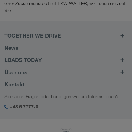
einer Zusammenarbeit mit LKW WALTER, wir freuen uns auf
Sie!
TOGETHER WE DRIVE
WE LOAD
News
Voraussetzungen
LOADS TODAY
Carrier Services
Fracht finden mit
Zum Login
Über uns
Onboarding
LOADS TODAY
Mehr erfahren
Firmeninformation
Kontakt
Soziale Verantwortung
Sie haben Fragen oder benötigen weitere Informationen?
SHEQ-Management
+43 5 7777-0