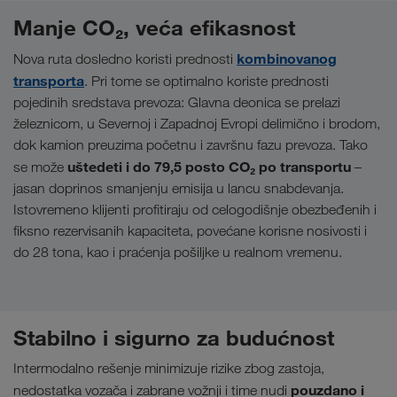
Manje CO₂, veća efikasnost
kombinovanog
Nova ruta dosledno koristi prednosti
transporta
. Pri tome se optimalno koriste prednosti
pojedinih sredstava prevoza: Glavna deonica se prelazi
železnicom, u Severnoj i Zapadnoj Evropi delimično i brodom,
dok kamion preuzima početnu i završnu fazu prevoza. Tako
uštedeti i
do 79,5 posto CO₂ po transportu
se može
–
jasan doprinos smanjenju emisija u lancu snabdevanja.
Istovremeno klijenti profitiraju od celogodišnje obezbeđenih i
fiksno rezervisanih kapaciteta, povećane korisne nosivosti i
do 28 tona, kao i praćenja pošiljke u realnom vremenu.
Stabilno i sigurno za budućnost
Intermodalno rešenje minimizuje rizike zbog zastoja,
pouzdano i
nedostatka vozača i zabrane vožnji i time nudi