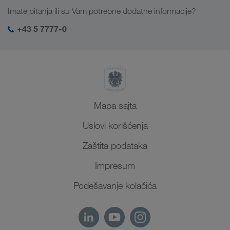
Zaposlenje i karijera
Rešenja za industriju
Imate pitanja ili su Vam potrebne dodatne informacije?
Centralna Azija
Društvena odgovornost
Moj LKW WALTER log-in
Bliski Istok
+43 5 7777-0
SHEQ menadžment
Severna Afrika
Mapa sajta
Uslovi korišćenja
Zaštita podataka
Impresum
Podešavanje kolačića