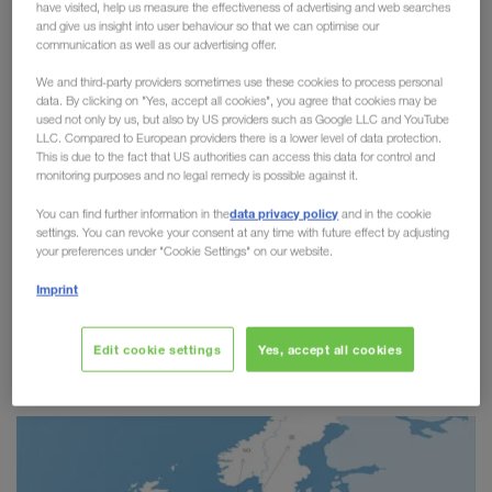
have visited, help us measure the effectiveness of advertising and web searches
Sad - Herne: Održivo, efikasno
and give us insight into user behaviour so that we can optimise our
communication as well as our advertising offer.
i sigurno za budućnost
We and third-party providers sometimes use these cookies to process personal
data. By clicking on "Yes, accept all cookies", you agree that cookies may be
used not only by us, but also by US providers such as Google LLC and YouTube
kombinovanom
LKW WALTER proširuje svoju mrežu u
LLC. Compared to European providers there is a lower level of data protection.
This is due to the fact that US authorities can access this data for control and
transportu
novom moćnom vezom između Novog Sada
monitoring purposes and no legal remedy is possible against it.
efikasno i
održivo
(Srbija) i Hernea (Nemačka). Ruta stvara
data privacy policy
You can find further information in the
and in the cookie
transportno rešenje
između Jugoistočne i Severne
settings. You can revoke your consent at any time with future effect by adjusting
Evrope
, čime ciljano jača evropske lance snabdevanja. Pored
your preferences under "Cookie Settings" on our website.
toga, to je prva direktna železnička veza za robne tokove izvan
Imprint
Evropske unije.
Snažna povezanost za snažna
Edit cookie settings
Yes, accept all cookies
tržišta