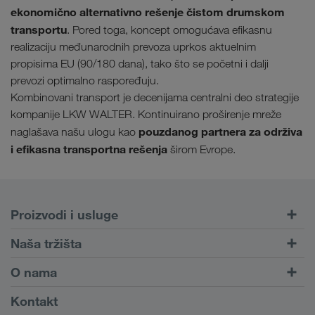
ekonomično alternativno rešenje čistom drumskom
transportu
. Pored toga, koncept omogućava efikasnu
realizaciju međunarodnih prevoza uprkos aktuelnim
propisima EU (90/180 dana), tako što se početni i dalji
prevozi optimalno raspoređuju.
Kombinovani transport je decenijama centralni deo strategije
kompanije LKW WALTER. Kontinuirano proširenje mreže
pouzdanog partnera za održiva
naglašava našu ulogu kao
i efikasna transportna rešenja
širom Evrope.
Proizvodi i usluge
Drumski transport
Naša tržišta
Kombinovani transport
Evropa
O nama
Portal za klijente CONNECT
Rusija
Informacije o preduzeću
Kontakt
Digitalna rešenja
Kavkaz