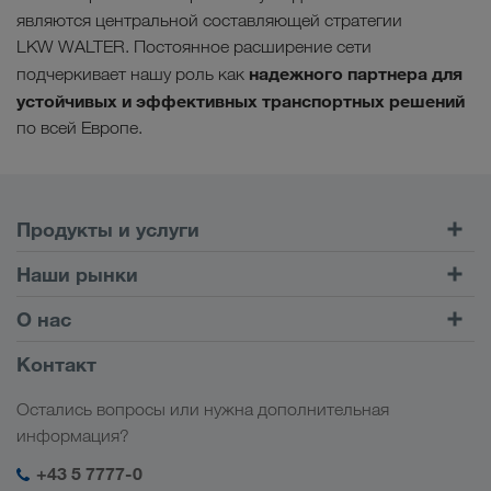
являются центральной составляющей стратегии
LKW WALTER. Постоянное расширение сети
надежного партнера для
подчеркивает нашу роль как
устойчивых и эффективных транспортных решений
по всей Европе.
Продукты и услуги
Автомобильные перевозки
Наши рынки
Комбинированные перевозки
Европа
О нас
Клиентский портал CONNECT
Россия
Информация о компании
Контакт
Цифровые решения
Кавказ
Работа и карьера
Отрасли
Остались вопросы или нужна дополнительная
Центральная Азия
Социальная ответственность
Мой вход в систему LKW WALTER
информация?
Ближний Восток
Менеджмент SHEQ
+43 5 7777-0
Северная Африка