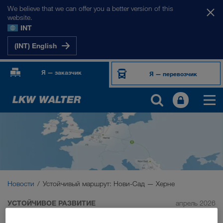
We believe that we can offer you a better version of this
website.
INT
(INT) English
Я — заказчик
Я — перевозчик
Новости
Устойчивый маршрут: Нови-Сад — Херне
УСТОЙЧИВОЕ РАЗВИТИЕ
апрель 2026
Новый интермодальный