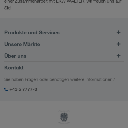
einer Zusammenarbeit mit LKW WALTER, wir freuen uns auf
Sie!
Produkte und Services
Straßentransporte
Unsere Märkte
Kombinierter Verkehr
Europa
Über uns
Kundenportal CONNECT
Russland
Firmeninformation
Kontakt
Digitale Lösungen
Kaukasus
Jobs & Karriere
Branchenlösungen
Sie haben Fragen oder benötigen weitere Informationen?
Zentralasien
Soziale Verantwortung
Mein LKW WALTER Login
Naher Osten
+43 5 7777-0
SHEQ-Management
Nordafrika